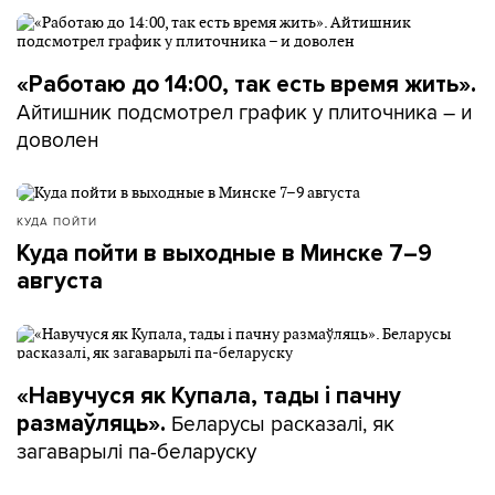
«Работаю до 14:00, так есть время жить».
Айтишник подсмотрел график у плиточника – и
доволен
КУДА ПОЙТИ
Куда пойти в выходные в Минске 7–9
августа
«Навучуся як Купала, тады і пачну
Беларусы расказалі, як
размаўляць».
загаварылі па-беларуску