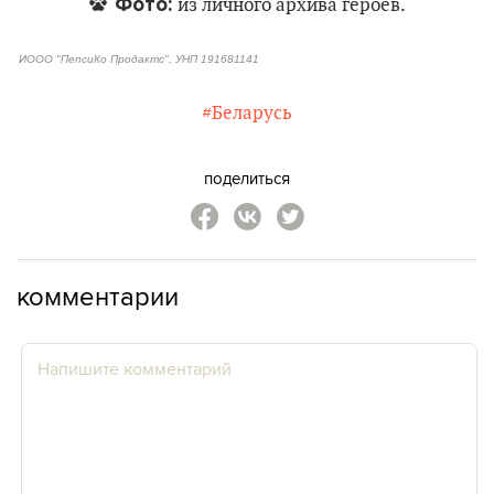
Фото:
из личного архива героев.
ИООО "ПепсиКо Продактс", УНП 191681141
#Беларусь
поделиться
комментарии