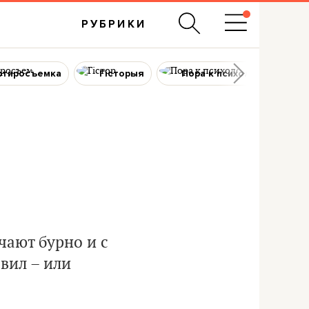
РУБРИКИ
ртиросъемка
Гісторыя
Пора к психологу
чают бурно и с
вил – или