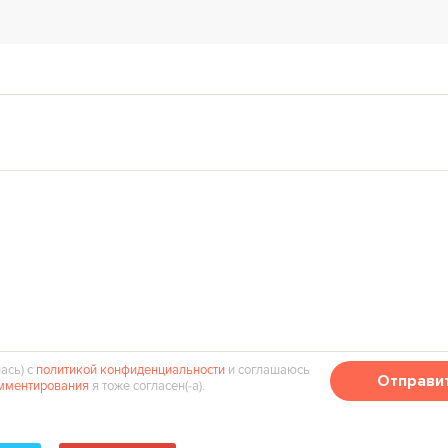
ась) с
политикой конфиденциальности
и соглашаюсь
Отправи
мментирования
я тоже согласен(‑а).