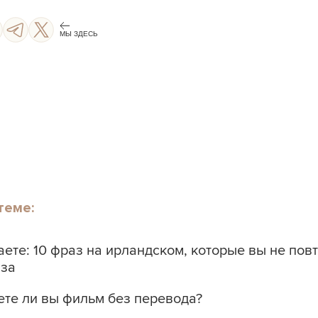
МЫ ЗДЕСЬ
СТАРТ
теме:
ете: 10 фраз на ирландском, которые вы не повт
аза
ете ли вы фильм без перевода?