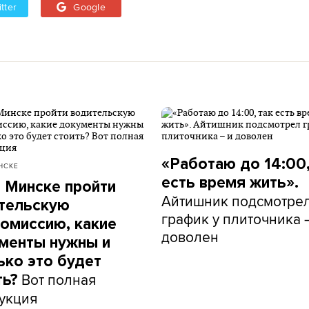
tter
Google
«Работаю до 14:00,
НСКЕ
есть время жить».
в Минске пройти
Айтишник подсмотре
тельскую
график у плиточника 
омиссию, какие
доволен
менты нужны и
ько это будет
Вот полная
ть?
укция