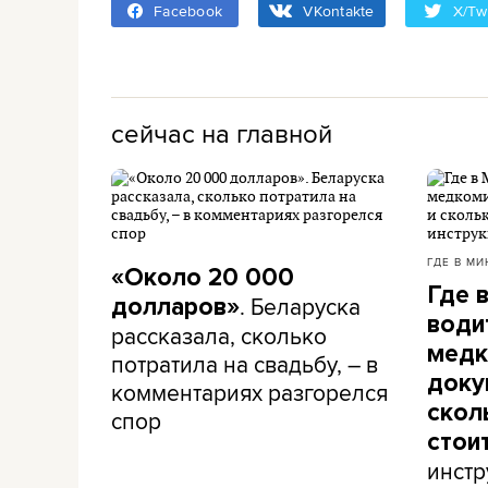
Facebook
VKontakte
X/Twi
сейчас на главной
ГДЕ В МИ
«Около 20 000
Где 
. Беларуска
долларов»
води
рассказала, сколько
медк
потратила на свадьбу, – в
доку
комментариях разгорелся
скол
спор
стои
инстр