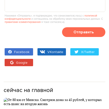
Нажимая «Отправить», я подтверждаю, что ознакомился(‑лась) с
политикой
конфиденциальности
и соглашаюсь на обработку моих персональных данных. С
правилами комментирования
я тоже согласен(‑а).
Отправить
Facebook
VKontakte
X/Twitter
Google
сейчас на главной