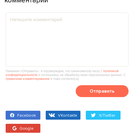
Нажимая «Отправить», я подтверждаю, что ознакомился(‑лась) с
политикой
конфиденциальности
и соглашаюсь на обработку моих персональных данных. С
правилами комментирования
я тоже согласен(‑а).
Отправить
Facebook
VKontakte
X/Twitter
Google