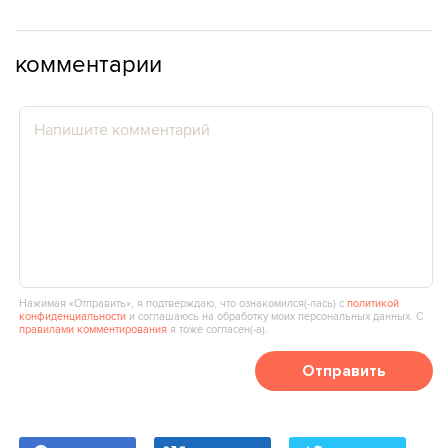
комментарии
Нажимая «Отправить», я подтверждаю, что ознакомился(‑лась) с
политикой
конфиденциальности
и соглашаюсь на обработку моих персональных данных. С
правилами комментирования
я тоже согласен(‑а).
Отправить