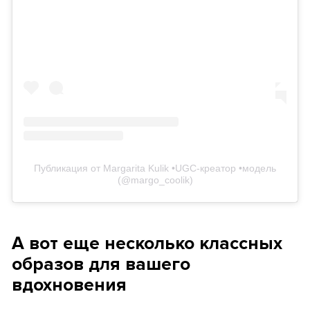
Публикация от Margarita Kulik •UGC-креатор •модель
(@margo_coolik)
А вот еще несколько классных
образов для вашего
вдохновения