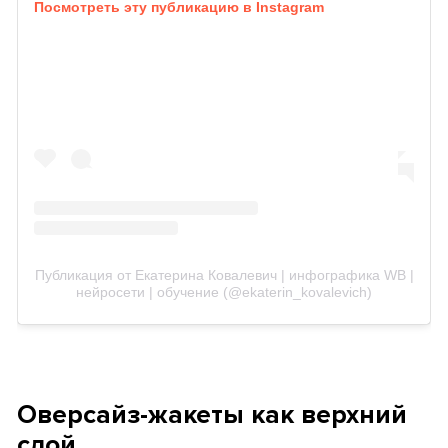
Посмотреть эту публикацию в Instagram
Публикация от Екатерина Ковалевич | инфографика WB |
нейросети | обучение (@ekaterin_kovalevich)
Оверсайз-жакеты как верхний
слой