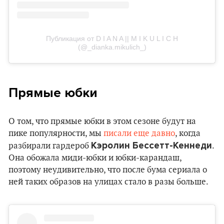
Публикация от D I A N A || M I K U L I C H
(@_dianka.mikulich_)
Прямые юбки
О том, что прямые юбки в этом сезоне будут на
пике популярности, мы
писали еще давно
, когда
Кэролин Бессетт-Кеннеди
разбирали гардероб
.
Она обожала миди-юбки и юбки-карандаш,
поэтому неудивительно, что после бума сериала о
ней таких образов на улицах стало в разы больше.