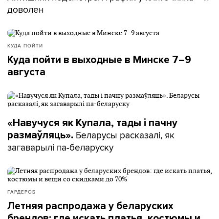
доволен
КУДА ПОЙТИ
Куда пойти в выходные в Минске 7–9
августа
«Навучуся як Купала, тады і пачну
Беларусы расказалі, як
размаўляць».
загаварылі па-беларуску
ГАРДЕРОБ
Летняя распродажа у беларуских
брендов: где искать платья, костюмы и