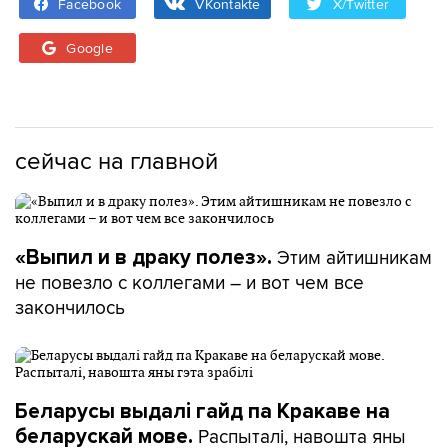
Facebook
VKontakte
X/Twitter
Google
сейчас на главной
Этим айтишникам
«Выпил и в драку полез».
не повезло с коллегами – и вот чем все
закончилось
Беларусы выдалі гайд па Кракаве на
Распыталі, навошта яны
беларускай мове.