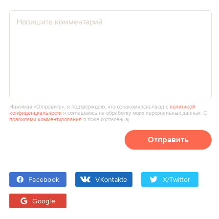
Нажимая «Отправить», я подтверждаю, что ознакомился(‑лась) с
политикой
конфиденциальности
и соглашаюсь на обработку моих персональных данных. С
правилами комментирования
я тоже согласен(‑а).
Отправить
Facebook
VKontakte
X/Twitter
Google