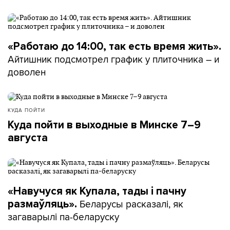
«Работаю до 14:00, так есть время жить».
Айтишник подсмотрел график у плиточника – и
доволен
КУДА ПОЙТИ
Куда пойти в выходные в Минске 7–9
августа
«Навучуся як Купала, тады і пачну
Беларусы расказалі, як
размаўляць».
загаварылі па-беларуску