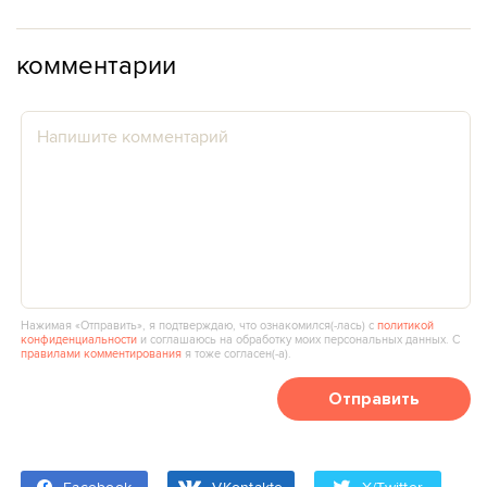
комментарии
Нажимая «Отправить», я подтверждаю, что ознакомился(‑лась) с
политикой
конфиденциальности
и соглашаюсь на обработку моих персональных данных. С
правилами комментирования
я тоже согласен(‑а).
Отправить