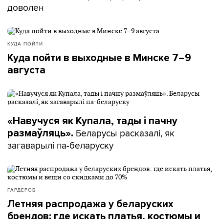
доволен
КУДА ПОЙТИ
Куда пойти в выходные в Минске 7–9
августа
«Навучуся як Купала, тады і пачну
Беларусы расказалі, як
размаўляць».
загаварылі па-беларуску
ГАРДЕРОБ
Летняя распродажа у беларуских
брендов: где искать платья, костюмы и