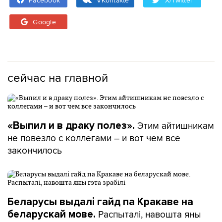
Facebook
VKontakte
X/Twitter
Google
сейчас на главной
Этим айтишникам
«Выпил и в драку полез».
не повезло с коллегами – и вот чем все
закончилось
Беларусы выдалі гайд па Кракаве на
Распыталі, навошта яны
беларускай мове.