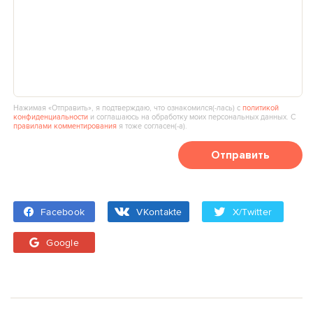
Нажимая «Отправить», я подтверждаю, что ознакомился(‑лась) с
политикой
конфиденциальности
и соглашаюсь на обработку моих персональных данных. С
правилами комментирования
я тоже согласен(‑а).
Отправить
Facebook
VKontakte
X/Twitter
Google