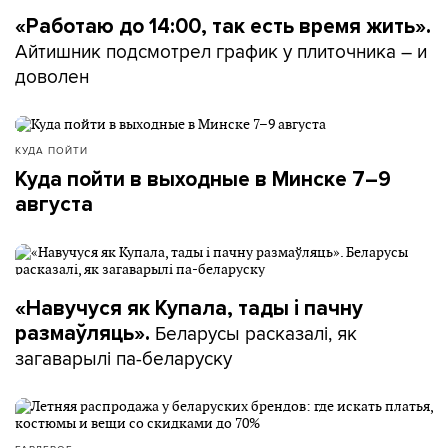
«Работаю до 14:00, так есть время жить».
Айтишник подсмотрел график у плиточника – и
доволен
КУДА ПОЙТИ
Куда пойти в выходные в Минске 7–9
августа
«Навучуся як Купала, тады і пачну
Беларусы расказалі, як
размаўляць».
загаварылі па-беларуску