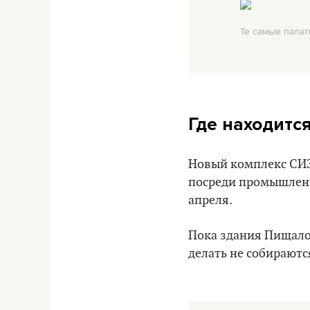
Те самые пала
Где находитс
Новый комплекс СИЗО
посреди промышленн
апреля.
Пока здания Пищалов
делать не собираютс