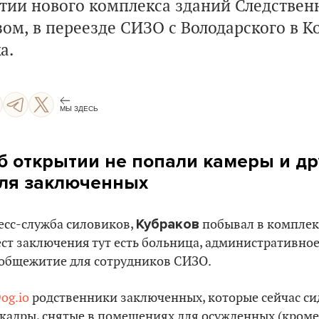
ытии нового комплекса зданий Следствен
зом, в переезде СИЗО с Володарского в К
а.
МЫ ЗДЕСЬ
б открытии не попали камеры и др
ля заключенных
Кубраков
есс-служба силовиков,
побывал в комплек
ст заключения тут есть больница, административное
 общежитие для сотрудников СИЗО.
og.io
родственники заключенных, которые сейчас сид
 кадры, снятые в помещениях для осужденных (кроме