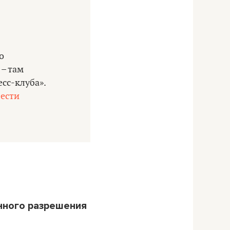
о
 – там
сс-клуба».
вести
нного разрешения