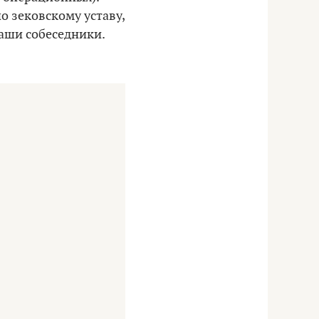
о зековскому уставу,
наши собеседники.