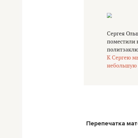
Сергея Ольш
поместили в
политзаключ
К Сергею м
небольшую э
Перепечатка ма