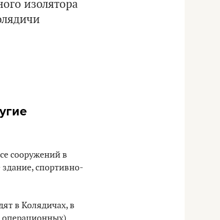
ного изолятора
олядичи
угие
се сооружений в
 здание, спортивно-
ят в Колядичах, в
 операционных).