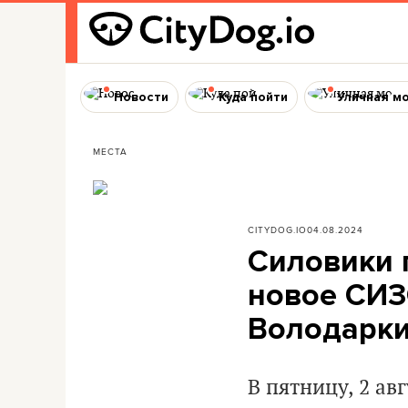
Новости
Куда пойти
Уличная м
МЕСТА
CITYDOG.IO
04.08.2024
Силовики 
новое СИЗ
Володарк
В пятницу, 2 ав