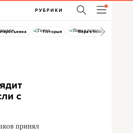
РУБРИКИ
ртиросъемка
Гісторыя
Пора к психологу
лядит
сли с
раков принял