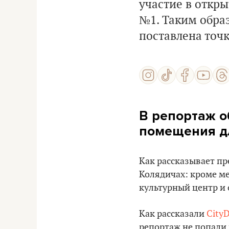
участие в откр
№1. Таким обра
поставлена точк
В репортаж о
помещения д
Как рассказывает пр
Колядичах: кроме ме
культурный центр и
Как рассказали
CityD
репортаж не попали