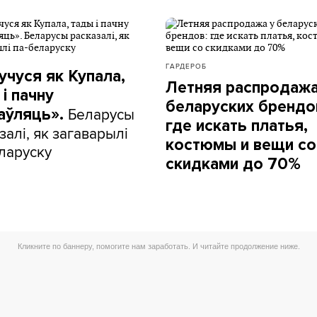
ГАРДЕРОБ
учуся як Купала,
Летняя распродажа
і пачну
беларуских брендо
Беларусы
аўляць».
где искать платья,
залі, як загаварылі
костюмы и вещи со
ларуску
скидками до 70%