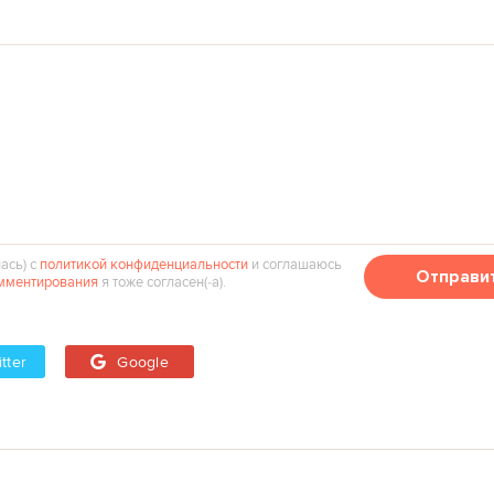
ась) с
политикой конфиденциальности
и соглашаюсь
Отправи
мментирования
я тоже согласен(‑а).
tter
Google