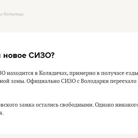
ты больницы.
я новое СИЗО?
 находится в Колядичах, примерно в получасе езды
ой зоны. Официально СИЗО с Володарки переехало 
ского замка остались свободными. Однако никакого
я.