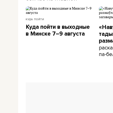
КУДА ПОЙТИ
Куда пойти в выходные
«Нав
в Минске 7–9 августа
тады 
разм
раска
па-бе