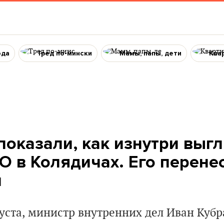
ода
Тред по-мински
Мамы, папы, дети
Ква
показали, как изнутри выг
О в Колядичах. Его перене
и
густа, министр внутренних дел Иван Куб