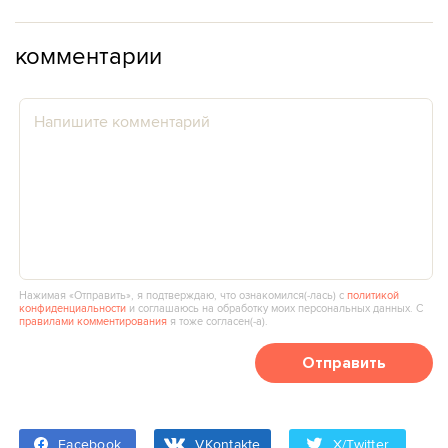
комментарии
Нажимая «Отправить», я подтверждаю, что ознакомился(‑лась) с
политикой
конфиденциальности
и соглашаюсь на обработку моих персональных данных. С
правилами комментирования
я тоже согласен(‑а).
Отправить
Facebook
VKontakte
X/Twitter