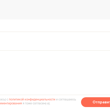
ась) с
политикой конфиденциальности
и соглашаюсь
Отправи
мментирования
я тоже согласен(‑а).