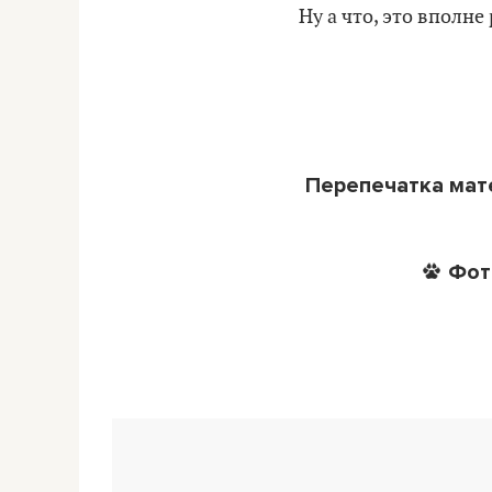
Ну а что, это вполн
Перепечатка ма
Фот