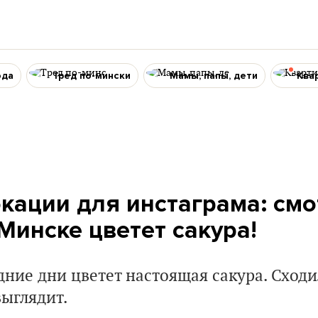
ода
Тред по-мински
Мамы, папы, дети
Ква
кации для инстаграма: смо
Минске цветет сакура!
дние дни цветет настоящая сакура. Сходи
выглядит.