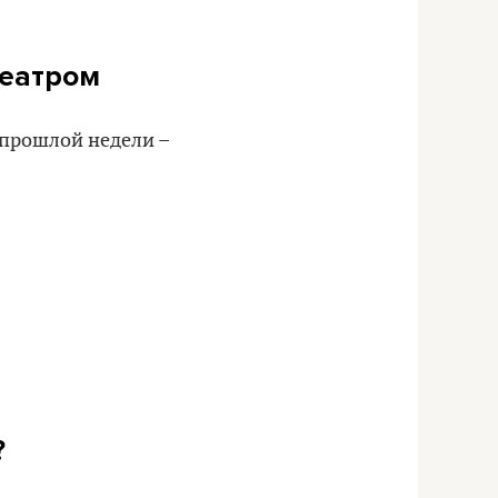
театром
 прошлой недели –
?