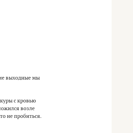
шие выходные мы
акуры с кровью
оложился возле
сто не пробиться.