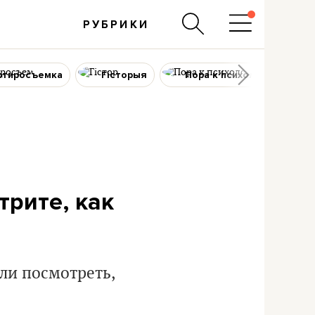
РУБРИКИ
ртиросъемка
Гісторыя
Пора к психологу
трите, как
ли посмотреть,