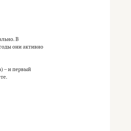
ально. В
 годы они активно
) – и первый
те.