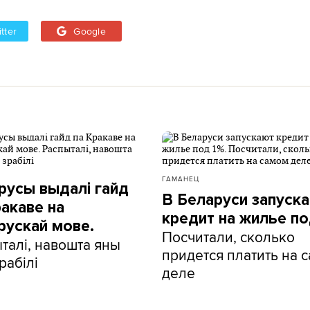
tter
Google
ГАМАНЕЦ
русы выдалі гайд
В Беларуси запуск
ракаве на
кредит на жилье по
рускай мове.
Посчитали, сколько
талі, навошта яны
придется платить на 
рабілі
деле