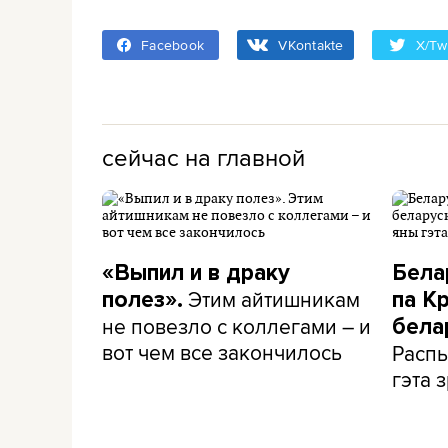
Facebook
VKontakte
X/Twi
сейчас на главной
«Выпил и в драку
Бела
Этим айтишникам
полез».
па К
не повезло с коллегами – и
бела
вот чем все закончилось
Распы
гэта з