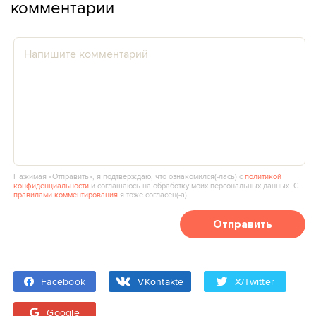
комментарии
Нажимая «Отправить», я подтверждаю, что ознакомился(‑лась) с
политикой
конфиденциальности
и соглашаюсь на обработку моих персональных данных. С
правилами комментирования
я тоже согласен(‑а).
Отправить
Facebook
VKontakte
X/Twitter
Google