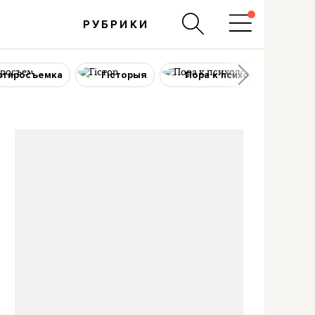
РУБРИКИ
ртиросъемка
Гісторыя
Пора к психологу