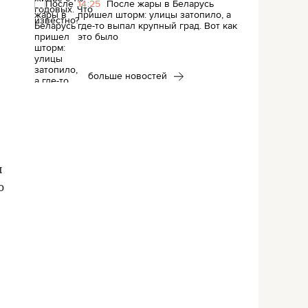
14:25
После жары в Беларусь
пришел шторм: улицы затопило, а
где-то выпал крупный град. Вот как
это было
больше новостей
я
ю