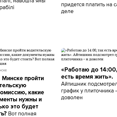
талі, навошта яны
придется платить на 
рабілі
деле
«Работаю до 14:00,
НСКЕ
есть время жить».
в Минске пройти
Айтишник подсмотре
тельскую
график у плиточника 
омиссию, какие
доволен
менты нужны и
ько это будет
Вот полная
ть?