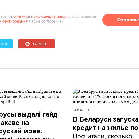
ась) с
политикой конфиденциальности
и соглашаюсь
Отправи
мментирования
я тоже согласен(‑а).
tter
Google
ГАМАНЕЦ
русы выдалі гайд
В Беларуси запуск
ракаве на
кредит на жилье по
рускай мове.
Посчитали, сколько