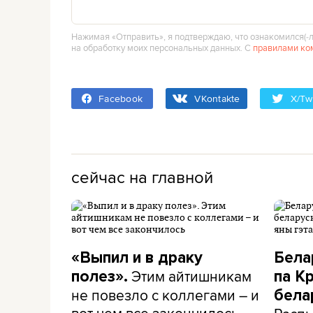
Нажимая «Отправить», я подтверждаю, что ознакомился(‑л
на обработку моих персональных данных. С
правилами ко
Facebook
VKontakte
X/Twi
сейчас на главной
«Выпил и в драку
Бела
Этим айтишникам
полез».
па К
не повезло с коллегами – и
бела