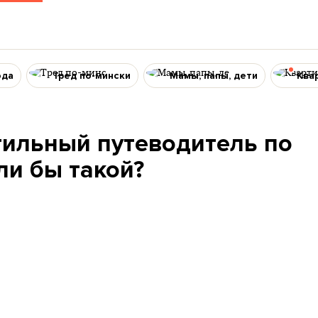
ода
Тред по-мински
Мамы, папы, дети
Ква
тильный путеводитель по
ли бы такой?