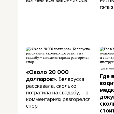
вот чем все закончилось
Распы
гэта з
ГДЕ В МИ
«Около 20 000
Где 
. Беларуска
долларов»
води
рассказала, сколько
медк
потратила на свадьбу, – в
доку
комментариях разгорелся
скол
спор
стои