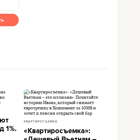
ть
ают
КВАРТИРОСЪЕМКА
д 1%.
«Квартиросъемка»:
«Дешевый Вьетнам –