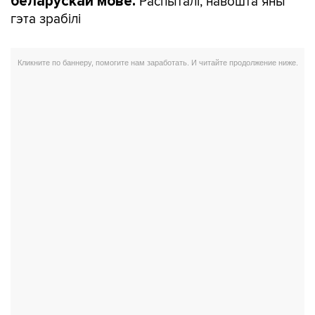
Распыталі, навошта яны
беларускай мове.
гэта зрабілі