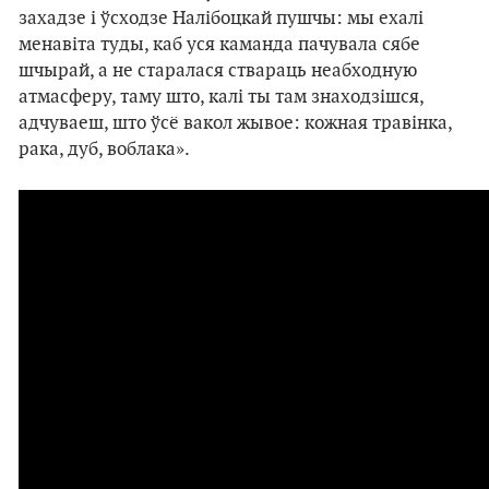
захадзе і ўсходзе Налібоцкай пушчы: мы ехалі
менавіта туды, каб уся каманда пачувала сябе
шчырай, а не старалася ствараць неабходную
атмасферу, таму што, калі ты там знаходзішся,
адчуваеш, што ўсё вакол жывое: кожная травінка,
рака, дуб, воблака».