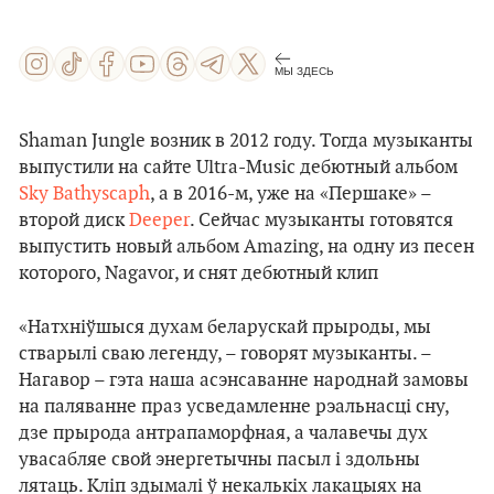
МЫ ЗДЕСЬ
Shaman Jungle возник в 2012 году. Тогда музыканты
выпустили на сайте Ultra-Music дебютный альбом
Sky Bathyscaph
, а в 2016-м, уже на «Першаке» –
второй диск
Deeper
. Сейчас музыканты готовятся
выпустить новый альбом Amazing, на одну из песен
которого, Nagavor, и снят дебютный клип
«Натхніўшыся духам беларускай прыроды, мы
стварылі сваю легенду, – говорят музыканты. –
Нагавор – гэта наша асэнсаванне народнай замовы
на паляванне праз усведамленне рэальнасці сну,
дзе прырода антрапаморфная, а чалавечы дух
увасабляе свой энергетычны пасыл і здольны
лятаць. Кліп здымалі ў некалькіх лакацыях на