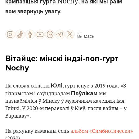
Nochy
кампазіцыя гурта
, на які мы раім
вам звярнуць увагу.
МЫ ЗДЕСЬ
Вітайце: мінскі індзі-поп-гурт
Nochy
Юлі
Па словах салісткі
, гурт існуе з 2019 года: «З
Паўлікам
гітарыстам і саўндпрадам
мы
пазнаёміліся ў Мінску ў музычным каледжы імя
Глінкі. У 2020-м пераехалі ў Кіеў, пасля вайны – у
Варшаву».
На рахунку каманды ёсць
альбом «Симбиотически»
(2020).