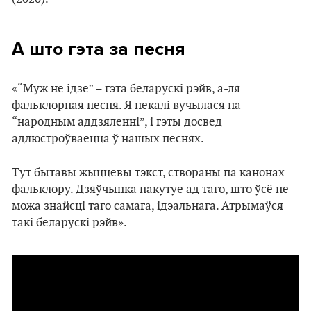
А што гэта за песня
«“Муж не ідзе” – гэта беларускі рэйв, а-ля
фальклорная песня. Я некалі вучылася на
“народным аддзяленні”, і гэты досвед
адлюстроўваецца ў нашых песнях.
Тут бытавы жыццёвы тэкст, створаны па канонах
фальклору. Дзяўчынка пакутуе ад таго, што ўсё не
можа знайсці таго самага, ідэальнага. Атрымаўся
такі беларускі рэйв».