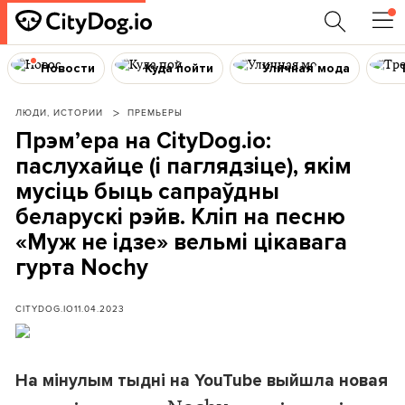
Новости
Куда пойти
Уличная мода
ЛЮДИ, ИСТОРИИ
ПРЕМЬЕРЫ
Прэм’ера на CityDog.io:
паслухайце (і паглядзіце), якім
мусіць быць сапраўдны
беларускі рэйв. Кліп на песню
«Муж не ідзе» вельмі цікавага
гурта Nochy
CITYDOG.IO
11.04.2023
На мінулым тыдні на YouTube выйшла новая