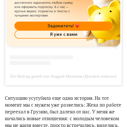
Sieh dir diesen Beitrag auf Instagram an
достаточно задонатить любую сумму
или оформить подписку. А с нас –
крутые видео, подкасты и тексты с
лучшими экспертами.
Задонатить!
Я уже с вами
Ein Beitrag geteilt von Андрей Митенев (@andrei.mitenev)
Ситуацию усугубила еще одна история. На тот
момент мы с мужем уже развелись: Жека по работе
переехал в Грузию, был далеко от нас. У меня же
начались новые отношения: с молодым человеком
мы не жили вместе, просто встречались, виделись,