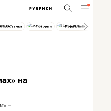
РУБРИКИ
ртиросъемка
Гісторыя
Пора к психологу
мах» на
ы» –