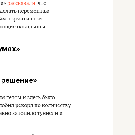
ти»
рассказали
, что
сделать перемонтаж
иям нормативной
вающие павильоны.
умах»
е решение»
им летом и здесь было
побил рекорд по количеству
равно затопило туннели и