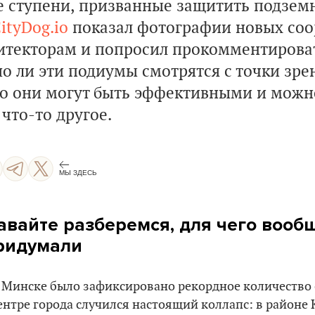
 ступени, призванные защитить подзем
ityDog.io
показал фотографии новых со
итекторам и попросил прокомментироват
о ли эти подиумы смотрятся с точки зре
ко они могут быть эффективными и можн
что-то другое.
МЫ ЗДЕСЬ
авайте разберемся, для чего вооб
ридумали
в Минске было зафиксировано рекордное количество
 центре города случился настоящий коллапс: в районе