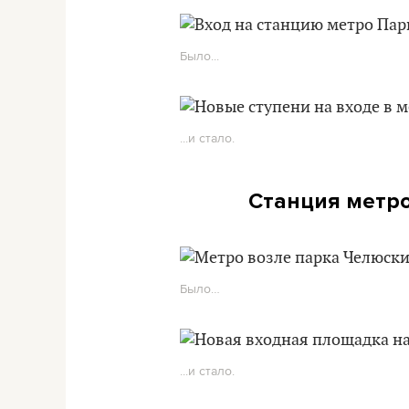
Было...
...и стало.
Станция метро
Было…
...и стало.