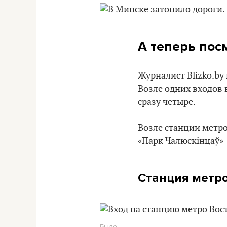
А теперь пос
Журналист Blizko.by
Возле одних входов 
сразу четыре.
Возле станции метро
«Парк Чалюскінцаў» –
Станция метро 
Было…