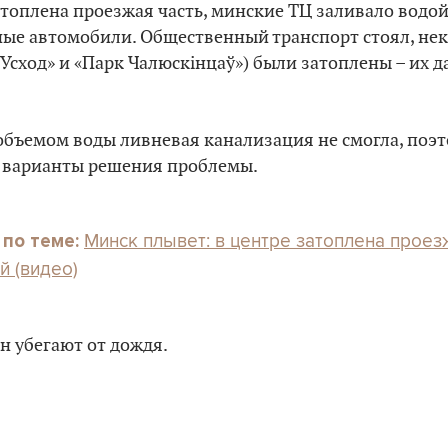
оплена проезжая часть, минские ТЦ заливало водой
ные автомобили. Общественный транспорт стоял, не
 «Усход» и «Парк Чалюскінцаў») были затоплены – их 
объемом воды ливневая канализация не смогла, поэт
 варианты решения проблемы.
Минск плывет: в центре затоплена проез
 по теме:
й (видео)