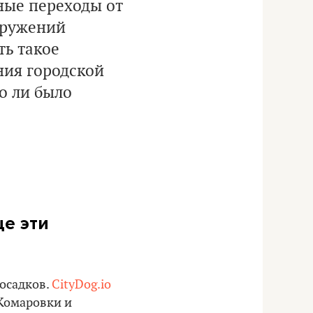
ные переходы от
оружений
ь такое
ния городской
о ли было
ще эти
 осадков.
CityDog.io
 Комаровки и