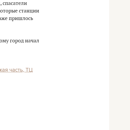
, спасатели
которые станции
даже пришлось
ому город начал
жая часть, ТЦ