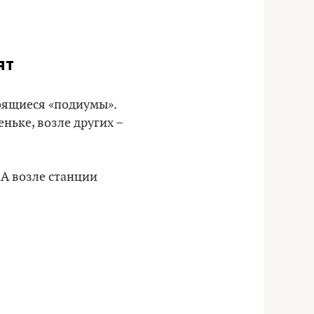
ят
роящиеся «подиумы».
ньке, возле других –
 А возле станции