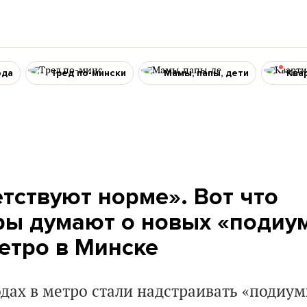
ода
Тред по-мински
Мамы, папы, дети
Ква
етствуют норме». Вот что
ры думают о новых «подиу
метро в Минске
дах в метро стали надстраивать «подиум