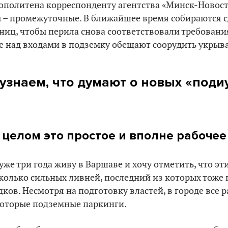
рополитена корреспонденту агентства «Минск-Новос
 – промежуточные. В ближайшее время собираются 
тниц, чтобы перила снова соответствовали требован
ще над входами в подземку обещают соорудить укры
 узнаем, что думают о новых «поди
 целом это простое и вполне рабоче
 уже три года живу в Варшаве и хочу отметить, что эт
колько сильных ливней, последний из которых тоже 
дков. Несмотря на подготовку властей, в городе все 
оторые подземные паркинги.