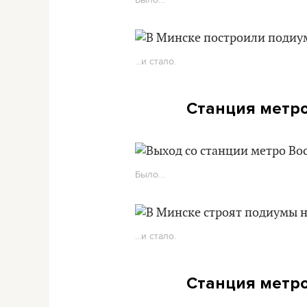
...и стало.
Станция метро 
Было…
...и стало.
Станция метро