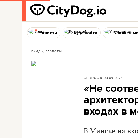
Новости
Куда пойти
Уличная м
ГАЙДЫ, РАЗБОРЫ
CITYDOG.IO
03.09.2024
«Не соотв
архитекто
входах в 
В Минске на вхо