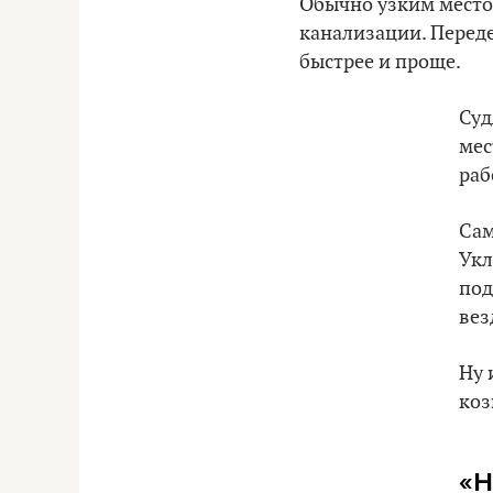
Обычно узким местом
канализации. Переде
быстрее и проще.
Суд
мес
раб
Сам
Укл
под
вез
Ну 
коз
«Н