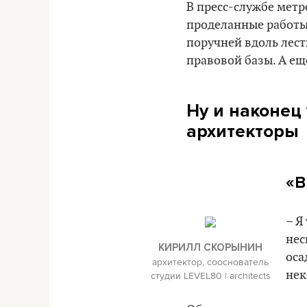
В пресс-службе мет
проделанные работы
поручней вдоль лес
правовой базы. А е
Ну и наконец
архитекторы
«В
– Я
нес
КИРИЛЛ СКОРЫНИН
оса
архитектор, сооснователь
нек
студии LEVEL80 | architects