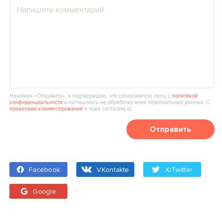
Нажимая «Отправить», я подтверждаю, что ознакомился(‑лась) с
политикой
конфиденциальности
и соглашаюсь на обработку моих персональных данных. С
правилами комментирования
я тоже согласен(‑а).
Отправить
Facebook
VKontakte
X/Twitter
Google