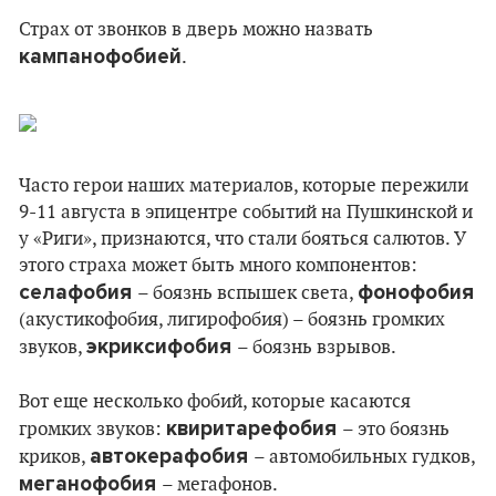
Страх от звонков в дверь можно назвать
кампанофобией
.
Часто герои наших материалов, которые пережили
9-11 августа в эпицентре событий на Пушкинской и
у «Риги», признаются, что стали бояться салютов. У
этого страха может быть много компонентов:
селафобия
фонофобия
– боязнь вспышек света,
(акустикофобия, лигирофобия) – боязнь громких
экриксифобия
звуков,
– боязнь взрывов.
Вот еще несколько фобий, которые касаются
квиритарефобия
громких звуков:
– это боязнь
автокерафобия
криков,
– автомобильных гудков,
меганофобия
– мегафонов.