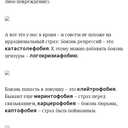
либо повреждение).
А вот это у нас в крови – и совсем не похоже на
иррациональный страх: боязнь репрессий – это
катастолефобия
. К этому можно добавить боязнь
логокризиафобию
цензуры –
.
клейтрофобия
Боязнь попасть в ловушку – это
.
меринтофобия
Бывают еще
– страх перед
карцерофобия
связыванием,
– боязнь тюрьмы,
каптофобия
– страх быть пойманным.