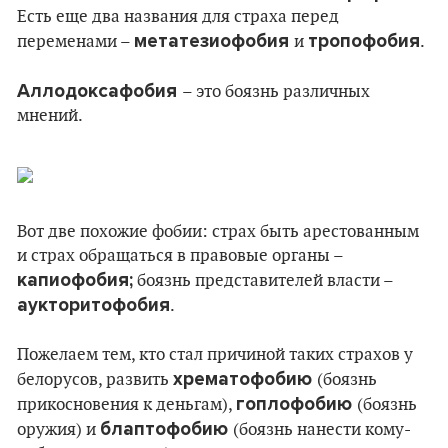
Есть еще два названия для страха перед
метатезиофобия
тропофобия
переменами –
и
.
Аллодоксафобия
– это боязнь различных
мнений.
Вот две похожие фобии: страх быть арестованным
и страх обращаться в правовые органы –
капиофобия;
боязнь представителей власти –
аукторитофобия
.
Пожелаем тем, кто стал причиной таких страхов у
хрематофобию
белорусов, развить
(боязнь
гоплофобию
прикосновения к деньгам),
(боязнь
блаптофобию
оружия) и
(боязнь нанести кому-