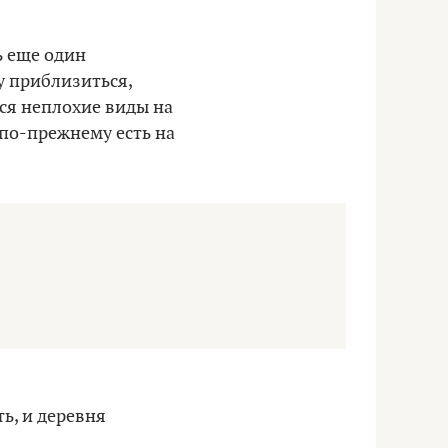
ь еще один
у приблизиться,
тся неплохие виды на
м по-прежнему есть на
ь, и деревня