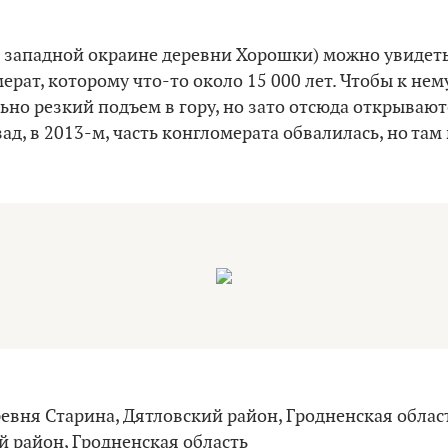
а западной окраине деревни Хорошки) можно увидет
рат, которому что-то около 15 000 лет. Чтобы к нем
ьно резкий подъем в гору, но зато отсюда открываю
зад, в 2013-м, часть конгломерата обвалилась, но та
евня Старина, Дятловский район, Гродненская област
 район, Гродненская область