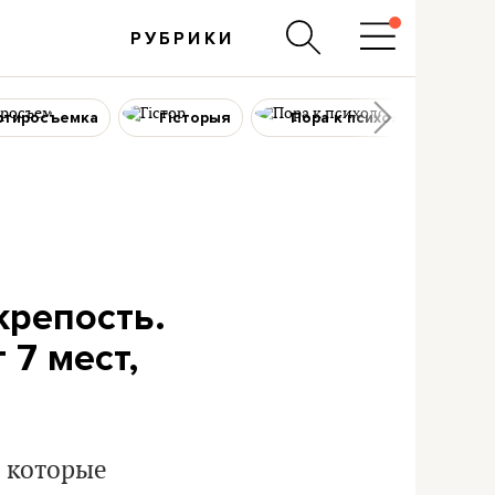
РУБРИКИ
ртиросъемка
Гісторыя
Пора к психологу
крепость.
 7 мест,
, которые