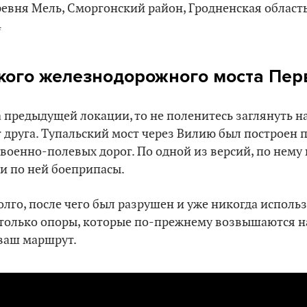
ревня Мель, Сморгонский район, Гродненская област
4
кого железнодорожного моста Пер
 предыдущей локации, то не поленитесь заглянуть н
т друга. Тупальский мост через Вилию был построен п
 военно-полевых дорог. По одной из версий, по нем
и по ней боеприпасы.
лго, после чего был разрушен и уже никогда использ
только опоры, которые по-прежнему возвышаются на
 ваш маршрут.