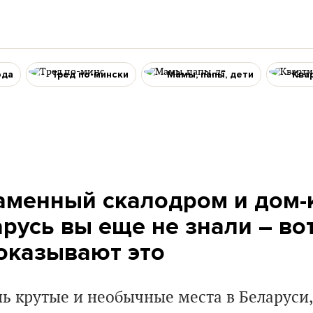
ода
Тред по-мински
Мамы, папы, дети
Ква
аменный скалодром и дом-
русь вы еще не знали – вот
оказывают это
нь крутые и необычные места в Беларуси