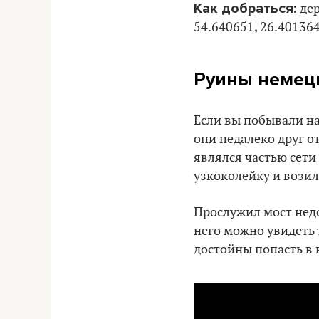
Как добраться:
де
54.640651, 26.40136
Руины немец
Если вы побывали на
они недалеко друг о
являлся частью сети
узкоколейку и возил
Прослужил мост недо
него можно увидеть 
достойны попасть в