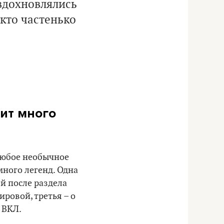
 вдохновлялись
кто частенько
дит много
 любое необычное
много легенд. Одна
й после раздела
ровой, третья – о
 ВКЛ.