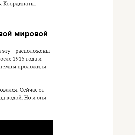
ь. Координаты:
вой мировой
а эту – расположены
осле 1915 года и
у немцы проложили
овался. Сейчас от
д водой. Но и они