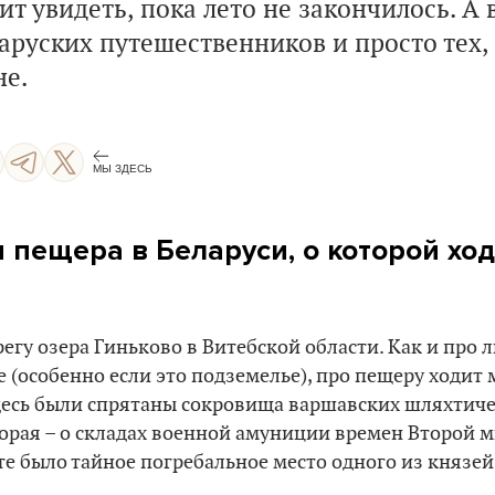
ит увидеть, пока лето не закончилось. А
аруских путешественников и просто тех, 
не.
МЫ ЗДЕСЬ
 пещера в Беларуси, о которой хо
регу озера Гиньково в Витебской области. Как и про
е (особенно если это подземелье), про пещеру ходит 
здесь были спрятаны сокровища варшавских шляхтиче
орая – о складах военной амуниции времен Второй ми
сте было тайное погребальное место одного из князей