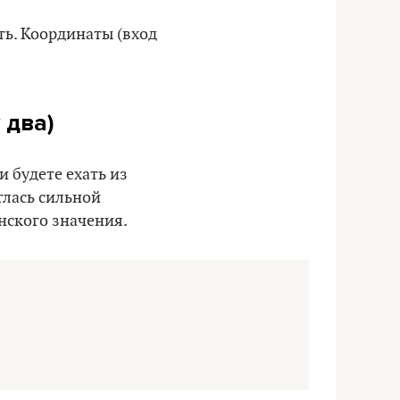
ть. Координаты (вход
 два)
и будете ехать из
глась сильной
нского значения.