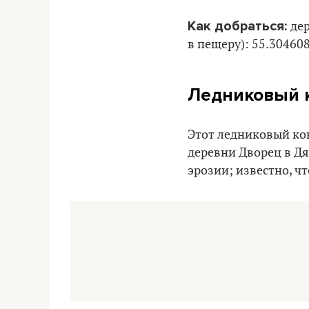
Как добраться:
де
в пещеру): 55.304608
Ледниковый к
Этот ледниковый кон
деревни Дворец в Дя
эрозии; известно, ч