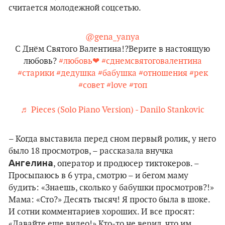
считается молодежной соцсетью.
@gena_yanya
С Днём Святого Валентина!?Верите в настоящую
любовь?
#любовь❤
#сднемсвятоговалентина
#старики
#дедушка
#бабушка
#отношения
#рек
#совет
#love
#топ
♬ Pieces (Solo Piano Version) - Danilo Stankovic
– Когда выставила перед сном первый ролик, у него
было 18 просмотров, – рассказала внучка
Ангелина
, оператор и продюсер тиктокеров. –
Просыпаюсь в 6 утра, смотрю – и бегом маму
будить: «Знаешь, сколько у бабушки просмотров?!»
Мама: «Сто?» Десять тысяч! Я просто была в шоке.
И сотни комментариев хороших. И все просят:
«Давайте еще видео!» Кто-то не верил, что им