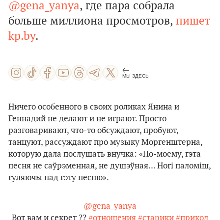
@gena_yanya
, где пара собрала
больше миллиона просмотров,
пишет
kp.by
.
МЫ ЗДЕСЬ
Ничего особенного в своих роликах Янина и
Геннадий не делают и не играют. Просто
разговаривают, что-то обсуждают, пробуют,
танцуют, рассуждают про музыку Моргенштерна,
которую дала послушать внучка: «По-моему, гэта
песня не саўрэменная, не душэўная… Ногі паломіш,
гуляючы пад гэту песню».
@gena_yanya
Вот вам и секрет ??
#отношения
#старики
#прикол