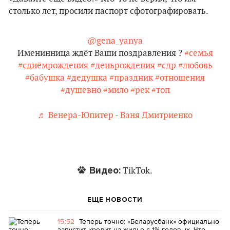
столько лет, просили паспорт сфотографировать.
@gena_yanya
Именинница ждёт Ваши поздравления ?
#семья
#сднёмрождения
#деньрождения
#сдр
#любовь
#бабушка
#дедушка
#праздник
#отношения
#душевно
#мило
#рек
#топ
♬ Венера-Юпитер - Ваня Дмитриенко
Видео:
TikTok.
ЕЩЕ НОВОСТИ
15:52
Теперь точно: «Беларусбанк» официально
запустит кредит на жилье с 1% годовых. Что