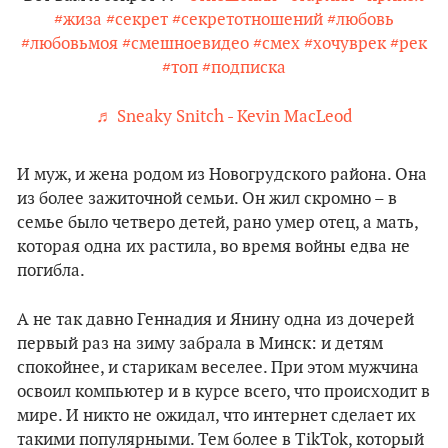
#жиза
#секрет
#секретотношений
#любовь
#любовьмоя
#смешноевидео
#смех
#хочуврек
#рек
#топ
#подписка
♬ Sneaky Snitch - Kevin MacLeod
И муж, и жена родом из Новогрудского района. Она
из более зажиточной семьи. Он жил скромно – в
семье было четверо детей, рано умер отец, а мать,
которая одна их растила, во время войны едва не
погибла.
А не так давно Геннадия и Янину одна из дочерей
первый раз на зиму забрала в Минск: и детям
спокойнее, и старикам веселее. При этом мужчина
освоил компьютер и в курсе всего, что происходит в
мире. И никто не ожидал, что интернет сделает их
такими популярными. Тем более в TikTok, который