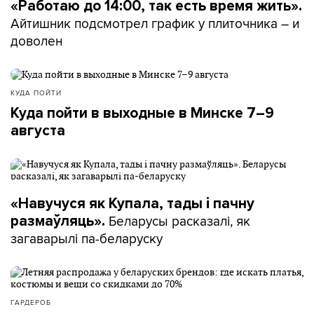
«Работаю до 14:00, так есть время жить».
Айтишник подсмотрел график у плиточника – и
доволен
КУДА ПОЙТИ
Куда пойти в выходные в Минске 7–9
августа
«Навучуся як Купала, тады і пачну
Беларусы расказалі, як
размаўляць».
загаварылі па-беларуску
ГАРДЕРОБ