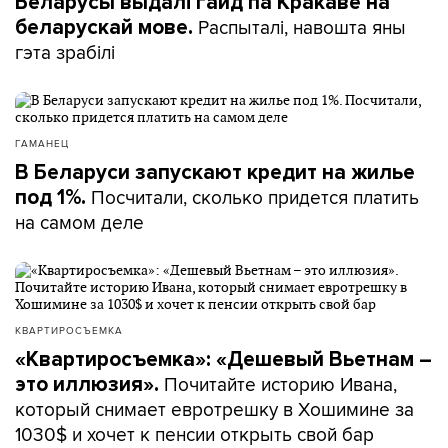
Беларусы выдалі гайд па Кракаве на
Распыталі, навошта яны
беларускай мове.
гэта зрабілі
ГАМАНЕЦ
В Беларуси запускают кредит на жилье
Посчитали, сколько придется платить
под 1%.
на самом деле
КВАРТИРОСЪЕМКА
«Квартиросъемка»: «Дешевый Вьетнам –
Почитайте историю Ивана,
это иллюзия».
который снимает евротрешку в Хошимине за
1030$ и хочет к пенсии открыть свой бар