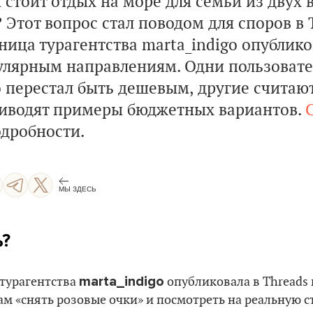
 стоит отдых на море для семьи из двух 
 Этот вопрос стал поводом для споров в 
дница турагентства marta_indigo опублик
улярным направлениям. Одни пользовате
о перестал быть дешевым, другие считаю
иводят примеры бюджетных вариантов.
C
одробности.
МЫ ЗДЕСЬ
ь?
marta_indigo
 турагентства
опубликовала в Threads 
м «снять розовые очки» и посмотреть на реальную с