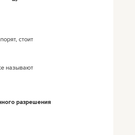
порят, стоит
же называют
нного разрешения