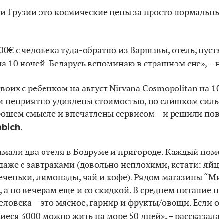
 и Грузии это космические цены за просто нормальные
00€ с человека туда-обратно из Варшавы, отель, пуст
 на 10 ночей. Беларусь вспоминаю в страшном сне», –
оих с ребенком на август Nirvana Cosmopolitan на 10
ли неприятно удивлены стоимостью, но слишком силь
ошем смысле и впечатлены сервисом – и решили пов
abich
.
имали два отеля в Бодруме и пригороде. Каждый ном
 даже с завтраками (довольно неплохими, кстати: яйц
еченьки, лимонады, чай и кофе). Рядом магазины “Ми
, а по вечерам еще и со скидкой. В среднем питание 
человека – это мясное, гарнир и фрукты/овощи. Если 
шиеся 3000 можно жить на море 50 дней», – рассказал