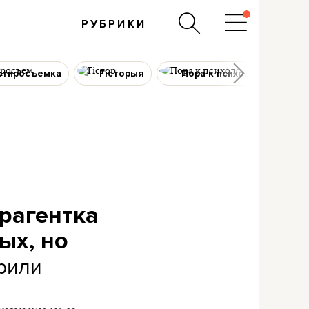
РУБРИКИ
ртиросъемка
Гісторыя
Пора к психологу
урагентка
ых, но
рили