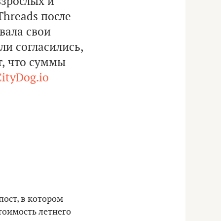
взрослых и
Threads после
овала свои
ли согласились,
т, что суммы
ityDog.io
пост, в котором
тоимость летнего