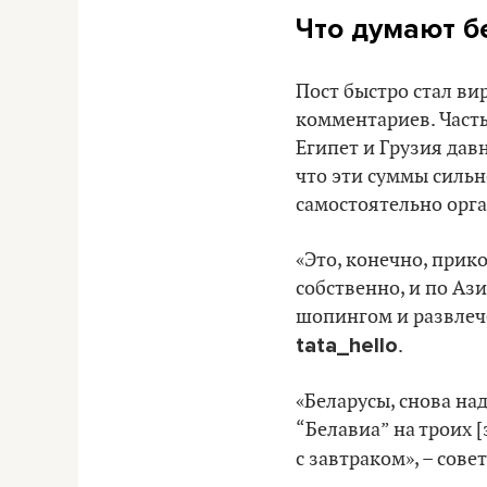
Что думают б
Пост быстро стал ви
комментариев. Часть
Египет и Грузия да
что эти суммы сильн
самостоятельно орг
«Это, конечно, прикол
собственно, и по Аз
шопингом и развлече
tata_hello
.
«Беларусы, снова на
“Белавиа” на троих [
с завтраком», – сове