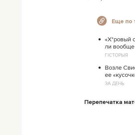
Еще по 
«Х*ровый с
ли вообще
ГІСТОРЫЯ
Возле Сви
ее «кусоч
ЗА ДЕНЬ
Перепечатка ма