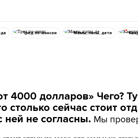
ода
Тред по-мински
Мамы, папы, дети
Ква
от 4000 долларов» Чего? Т
то столько сейчас стоит отд
Мы прове
 ней не согласны.