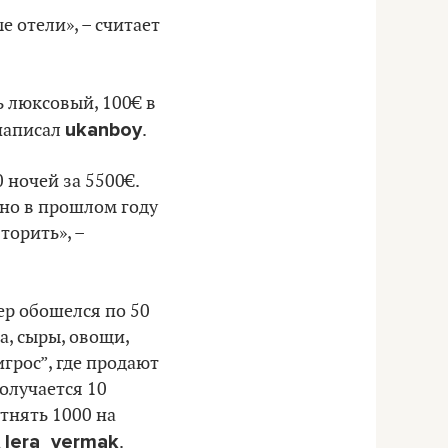
 отели», – считает
ь люксовый, 100€ в
ukanboy
 написал
.
 ночей за 5500€.
но в прошлом году
торить», –
ер обошелся по 50
а, сыры, овощи,
грос”, где продают
получается 10
отнять 1000 на
lera_yermak
а
.