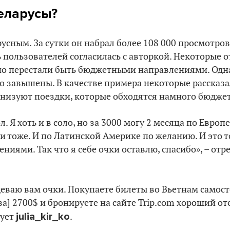
еларусы?
русным. За сутки он набрал более 108 000 просмотров
 пользователей согласилась с авторкой. Некоторые о
вно перестали быть бюджетными направлениями. Одн
о завышены. В качестве примера некоторые рассказа
анизуют поездки, которые обходятся намного бюджет
. Я хоть и в соло, но за 3000 могу 2 месяца по Европе
ии тоже. И по Латинской Америке по желанию. И это 
ниями. Так что я себе очки оставлю, спасибо», – отр
деваю вам очки. Покупаете билеты во Вьетнам самост
за] 2700$ и бронируете на сайте Trip.com хороший от
julia_kir_ko
тует
.