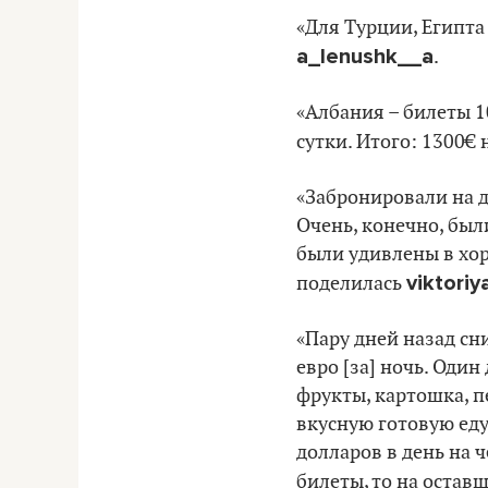
«Для Турции, Египта
a_lenushk__a
.
«Албания – билеты 1
сутки. Итого: 1300€
«Забронировали на дв
Очень, конечно, бы
были удивлены в хор
viktoriy
поделилась
«Пару дней назад сн
евро [за] ночь. Один
фрукты, картошка, п
вкусную готовую еду
долларов в день на 
билеты, то на остав