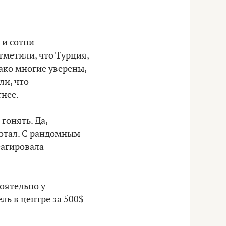
 и сотни
тметили, что Турция,
ако многие уверены,
ли, что
нее.
 гонять. Да,
тотал. С рандомным
еагировала
оятельно у
ель в центре за 500$