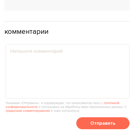
комментарии
Нажимая «Отправить», я подтверждаю, что ознакомился(‑лась) с
политикой
конфиденциальности
и соглашаюсь на обработку моих персональных данных. С
правилами комментирования
я тоже согласен(‑а).
Отправить