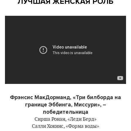
ЛУЧШАЯ ЖЕНСКАЯ РОЛЬ
Фрэнсис МакДорманд, «Три билборда на
границе Эббинга, Миссури»,
–
победительница
Сирша Ронан, «Леди Берд»
Салли Хокинс, «Форма воды»