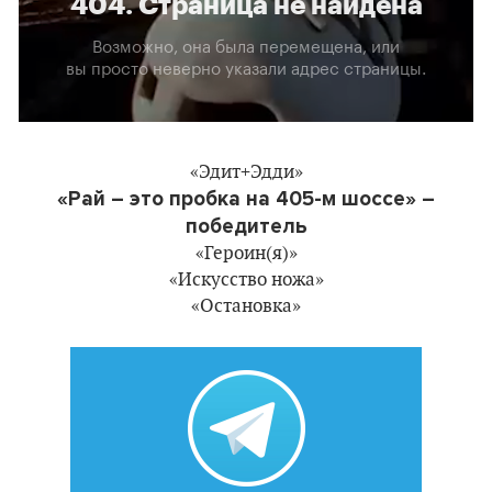
«Эдит+Эдди»
«Рай – это пробка на 405-м шоссе» –
победитель
«Героин(я)»
«Искусство ножа»
«Остановка»