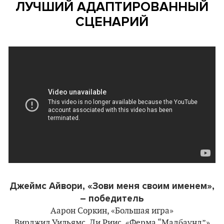
ЛУЧШИЙ АДАПТИРОВАННЫЙ
СЦЕНАРИЙ
Джеймс Айвори, «Зови меня своим именем»,
– победитель
Аарон Соркин, «Большая игра»
Вирджил Уильямс, Ди Риис, «Ферма “Мадбаунд”»