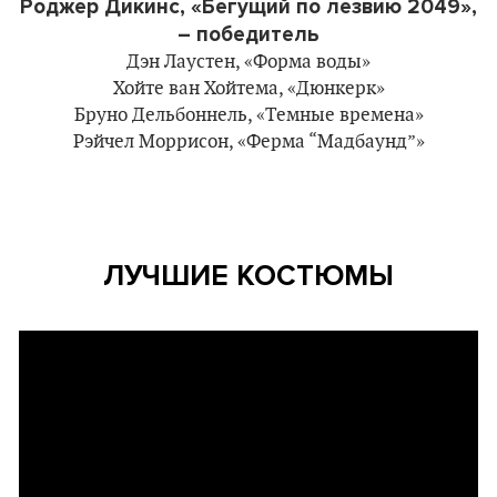
Роджер Дикинс, «Бегущий по лезвию 2049»,
– победитель
Дэн Лаустен, «Форма воды»
Хойте ван Хойтема, «Дюнкерк»
Бруно Дельбоннель, «Темные времена»
Рэйчел Моррисон, «Ферма “Мадбаунд”»
ЛУЧШИЕ КОСТЮМЫ