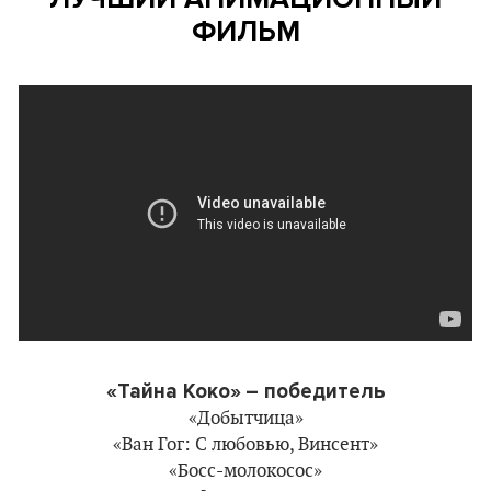
ФИЛЬМ
«Тайна Коко»
– победитель
«Добытчица»
«Ван Гог: С любовью, Винсент»
«Босс-молокосос»