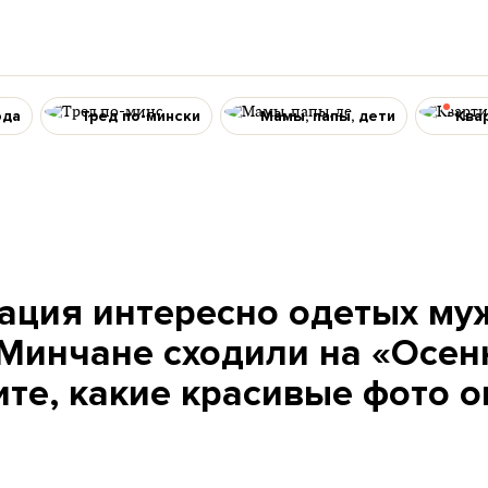
ода
Тред по-мински
Мамы, папы, дети
Ква
ация интересно одетых му
Минчане сходили на «Осен
ите, какие красивые фото о