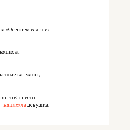
 на «Осеннем салоне»
 написал
обычные ватманы,
ов стоят всего
 –
написала
девушка.