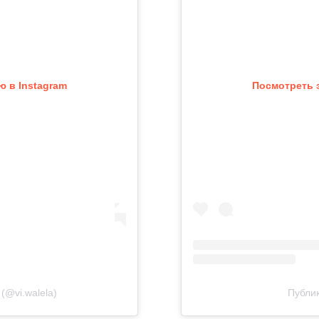
 в Instagram
Посмотреть 
(@vi.walela)
Публи