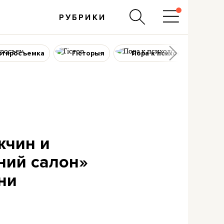
РУБРИКИ
ртиросъемка
Гісторыя
Пора к психологу
жчин и
ний салон»
ни