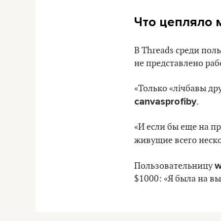
Что цепляло 
В Threads среди пол
не представлено раб
«Только «лічбавы др
canvasprofiby
.
«И если бы еще на п
живущие всего неско
w
Пользовательницу
$1000: «Я была на в