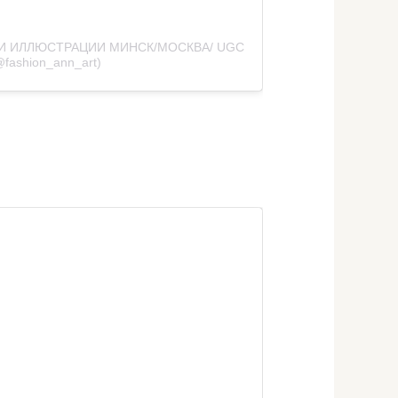
Ы И ИЛЛЮСТРАЦИИ МИНСК/МОСКВА/ UGC
@fashion_ann_art)