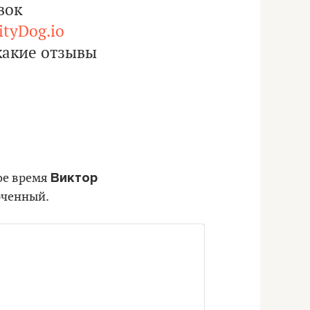
вок
ityDog.io
какие отзывы
Виктор
вое время
юченный.