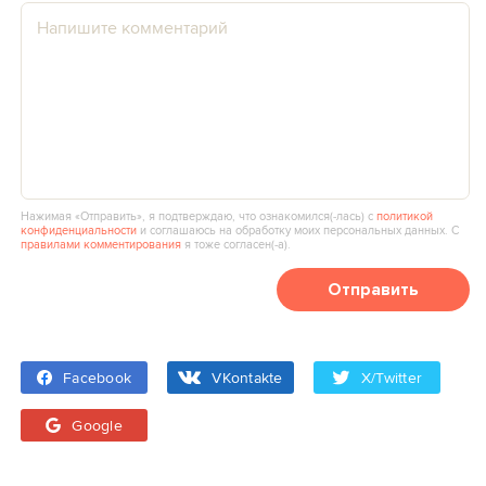
Нажимая «Отправить», я подтверждаю, что ознакомился(‑лась) с
политикой
конфиденциальности
и соглашаюсь на обработку моих персональных данных. С
правилами комментирования
я тоже согласен(‑а).
Отправить
Facebook
VKontakte
X/Twitter
Google