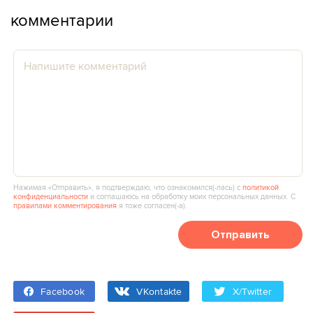
комментарии
Нажимая «Отправить», я подтверждаю, что ознакомился(‑лась) с
политикой
конфиденциальности
и соглашаюсь на обработку моих персональных данных. С
правилами комментирования
я тоже согласен(‑а).
Отправить
Facebook
VKontakte
X/Twitter