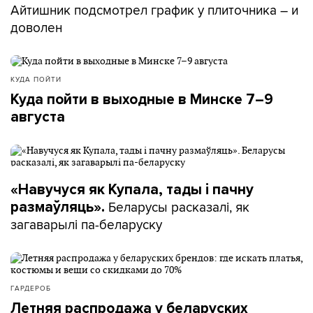
Айтишник подсмотрел график у плиточника – и
доволен
КУДА ПОЙТИ
Куда пойти в выходные в Минске 7–9
августа
«Навучуся як Купала, тады і пачну
Беларусы расказалі, як
размаўляць».
загаварылі па-беларуску
ГАРДЕРОБ
Летняя распродажа у беларуских