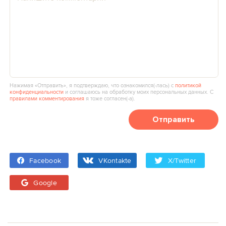
Нажимая «Отправить», я подтверждаю, что ознакомился(‑лась) с
политикой
конфиденциальности
и соглашаюсь на обработку моих персональных данных. С
правилами комментирования
я тоже согласен(‑а).
Отправить
Facebook
VKontakte
X/Twitter
Google