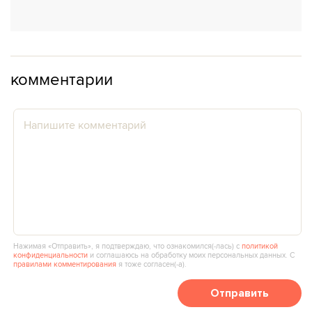
комментарии
Нажимая «Отправить», я подтверждаю, что ознакомился(‑лась) с
политикой
конфиденциальности
и соглашаюсь на обработку моих персональных данных. С
правилами комментирования
я тоже согласен(‑а).
Отправить