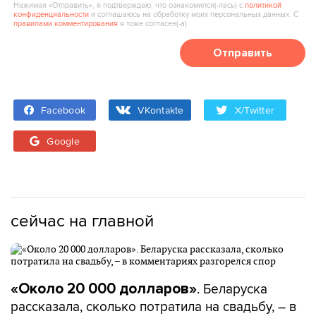
Нажимая «Отправить», я подтверждаю, что ознакомился(‑лась) с
политикой
конфиденциальности
и соглашаюсь на обработку моих персональных данных. С
правилами комментирования
я тоже согласен(‑а).
Отправить
Facebook
VKontakte
X/Twitter
Google
сейчас на главной
. Беларуска
«Около 20 000 долларов»
рассказала, сколько потратила на свадьбу, – в