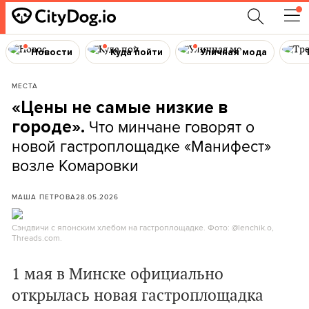
Новости
Куда пойти
Уличная мода
МЕСТА
«Цены не самые низкие в
Что минчане говорят о
городе».
новой гастроплощадке «Манифест»
возле Комаровки
МАША ПЕТРОВА
28.05.2026
Сэндвичи с японским хлебом на гастроплощадке. Фото: @lenchik.o,
Threads.com.
1 мая в Минске официально
открылась новая гастроплощадка