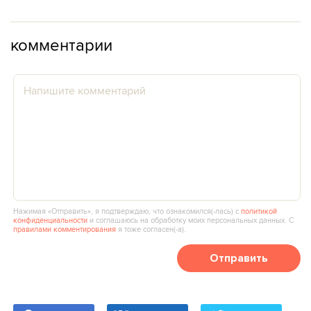
комментарии
Нажимая «Отправить», я подтверждаю, что ознакомился(‑лась) с
политикой
конфиденциальности
и соглашаюсь на обработку моих персональных данных. С
правилами комментирования
я тоже согласен(‑а).
Отправить