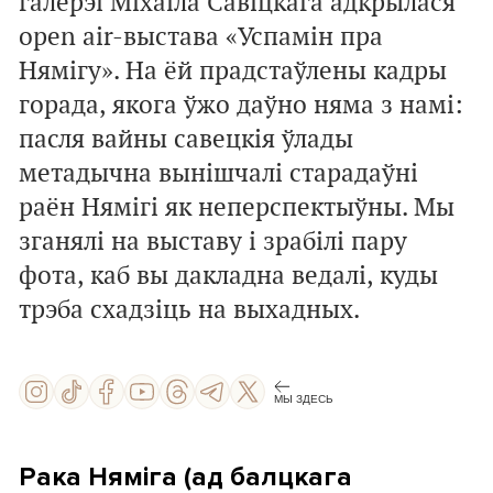
галерэі Міхаіла Савіцкага адкрылася
open air-выстава «Успамін пра
Нямігу». На ёй прадстаўлены кадры
горада, якога ўжо даўно няма з намі:
пасля вайны савецкія ўлады
метадычна вынішчалі старадаўні
раён Нямігі як неперспектыўны. Мы
зганялі на выставу і зрабілі пару
фота, каб вы дакладна ведалі, куды
трэба схадзіць на выхадных.
МЫ ЗДЕСЬ
Рака Няміга (ад балцкага