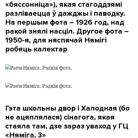
«бяссонніца»), якая стагоддзямі
разліваецца ў дажджы і паводку.
На першым фота – 1926 год, над
ракой знялі насціл. Другое фота –
1950-я, для няспячай Нямігі
робяць калектар
Гэта школьны двор і Халодная (бо
не ацяплялася) сінагога, якая
стаяла там, дзе зараз уваход у ГЦ
«Няміга, 3»