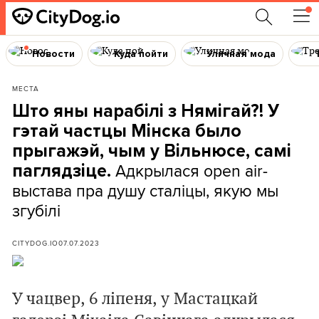
Новости
Куда пойти
Уличная мода
МЕСТА
Што яны нарабілі з Нямігай?! У
гэтай частцы Мінска было
прыгажэй, чым у Вільнюсе, самі
Адкрылася open air-
паглядзіце.
выстава пра душу сталіцы, якую мы
згубілі
CITYDOG.IO
07.07.2023
У чацвер, 6 ліпеня, у Мастацкай