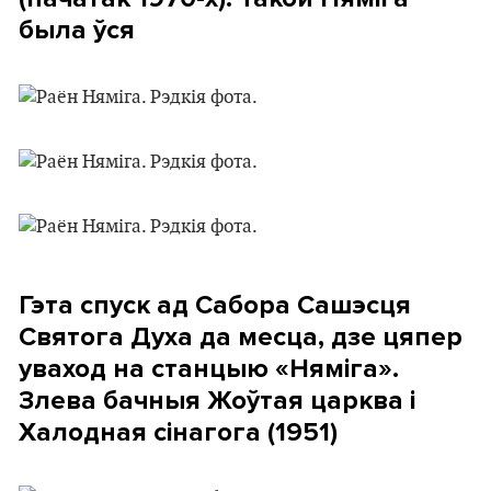
была ўся
Гэта спуск ад Сабора Сашэсця
Святога Духа да месца, дзе цяпер
уваход на станцыю «Няміга».
Злева бачныя Жоўтая царква і
Халодная сінагога (1951)