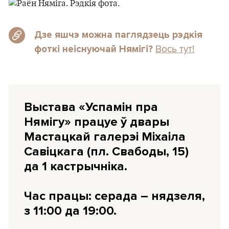
Дзе яшчэ можна паглядзець рэдкія
Вось тут!
фоткі неіснуючай Нямігі?
Выстава «Успамін пра
Нямігу» працуе ў двары
Мастацкай галерэі Міхаіла
Савіцкага (пл. Свабоды, 15)
да 1 кастрычніка.
Час працы: серада – нядзеля,
з 11:00 да 19:00.