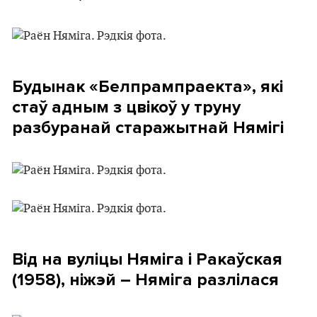
Будынак «Белпрампраекта», які
стаў адным з цвікоў у труну
разбуранай старажытнай Нямігі
Від на вуліцы Няміга і Ракаўская
(1958), ніжэй – Няміга разлілася