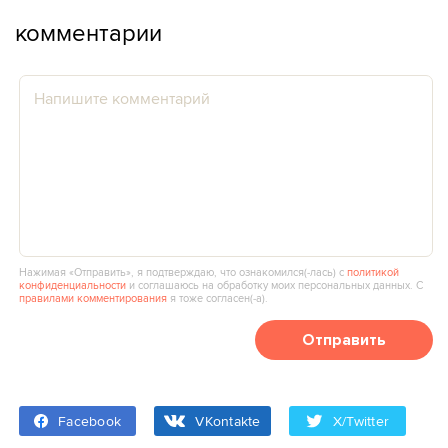
комментарии
Нажимая «Отправить», я подтверждаю, что ознакомился(‑лась) с
политикой
конфиденциальности
и соглашаюсь на обработку моих персональных данных. С
правилами комментирования
я тоже согласен(‑а).
Отправить
Facebook
VKontakte
X/Twitter