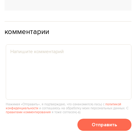
комментарии
Нажимая «Отправить», я подтверждаю, что ознакомился(‑лась) с
политикой
конфиденциальности
и соглашаюсь на обработку моих персональных данных. С
правилами комментирования
я тоже согласен(‑а).
Отправить