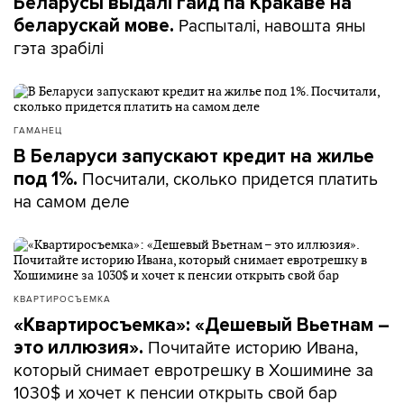
Беларусы выдалі гайд па Кракаве на
Распыталі, навошта яны
беларускай мове.
гэта зрабілі
ГАМАНЕЦ
В Беларуси запускают кредит на жилье
Посчитали, сколько придется платить
под 1%.
на самом деле
КВАРТИРОСЪЕМКА
«Квартиросъемка»: «Дешевый Вьетнам –
Почитайте историю Ивана,
это иллюзия».
который снимает евротрешку в Хошимине за
1030$ и хочет к пенсии открыть свой бар