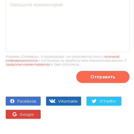
Нажимая «Отправить», я подтверждаю, что ознакомился(‑лась) с
политикой
конфиденциальности
и соглашаюсь на обработку моих персональных данных. С
правилами комментирования
я тоже согласен(‑а).
Отправить
Facebook
VKontakte
X/Twitter
Google