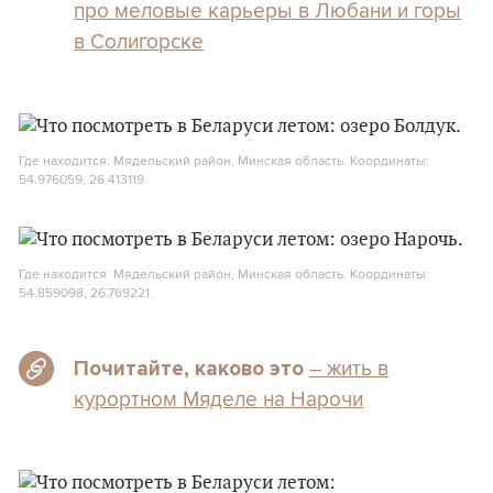
про меловые карьеры в Любани и горы
в Солигорске
Где находится: Мядельский район, Минская область. Координаты:
54.976059, 26.413119.
Где находится: Мядельский район, Минская область. Координаты:
54.859098, 26.769221.
– жить в
Почитайте, каково это
курортном Мяделе на Нарочи