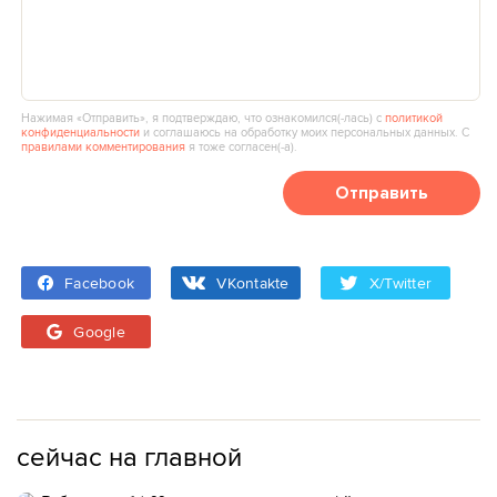
Нажимая «Отправить», я подтверждаю, что ознакомился(‑лась) с
политикой
конфиденциальности
и соглашаюсь на обработку моих персональных данных. С
правилами комментирования
я тоже согласен(‑а).
Отправить
Facebook
VKontakte
X/Twitter
Google
сейчас на главной