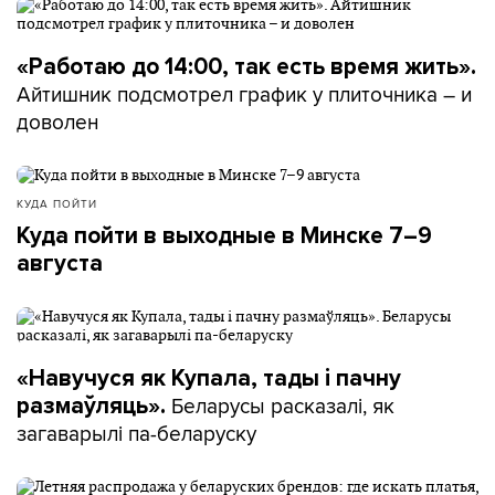
«Работаю до 14:00, так есть время жить».
Айтишник подсмотрел график у плиточника – и
доволен
КУДА ПОЙТИ
Куда пойти в выходные в Минске 7–9
августа
«Навучуся як Купала, тады і пачну
Беларусы расказалі, як
размаўляць».
загаварылі па-беларуску