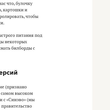
 нас что, булочку
а, картошки и
ролировать, чтобы
и.
ыстрого питания под
ды некоторых
имать билборды с
версий
ие (признано
а самом высоком
и с «Синэво» (мы
о правительство