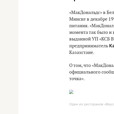
«МакДональдс» в Бел
Минске в декабре 199
питания. «МакДональ
момента так было и 
выданной УП «КСБ В
К
предприниматель
Казахстане.
О том, что «МакДона
официального сообще
точка».
Один из ресторанов «Вкусн