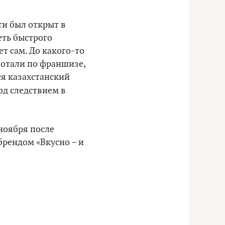
ти был открыт в
еть быстрого
т сам. До какого-то
ботали по франшизе,
я казахстанский
од следствием в
 ноября после
брендом «Вкусно – и