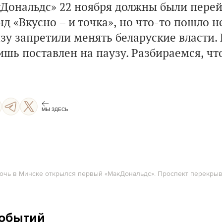
Дональдс» 22 ноября должны были перей
д «Вкусно – и точка», но что-то пошло н
у запретили менять беларуские власти. 
ишь поставлен на паузу. Разбираемся, чт
МЫ ЗДЕСЬ
ночь в Минске открылся первый «МакДональдс». Проспект перекрыв
событий