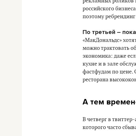
рекламных роликов н
российского бизнеса
поэтому ребрендинг
По третьей – пок
«МакДональдс» хотят
можно трактовать об
экономика: даже есл
кухне и в зале обсл
фастфудам по цене. 
ресторана высококо
А тем време
В четверг в твиттер
которого часто сбыв