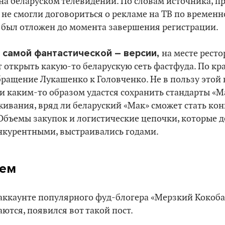
а беларуском телевидении. По словам источника, п
 не смогли договориться о рекламе на ТВ по временн
 был отложен до момента завершения регистрации.
а самой фантастической – версии,
на месте рест
 открыть какую-то беларускую сеть фастфуда. По кра
ращение Лукашенко к Головченко. Не в пользу этой 
и каким-то образом удастся сохранить стандарты «М
уживания, вряд ли беларуский «Мак» сможет стать ко
Объемы закупок и логистические цепочки, которые 
нкурентными, выстраивались годами.
нем
-аккаунте популярного фуд-блогера «Мерзкий Кокоба
аются, появился вот такой пост.