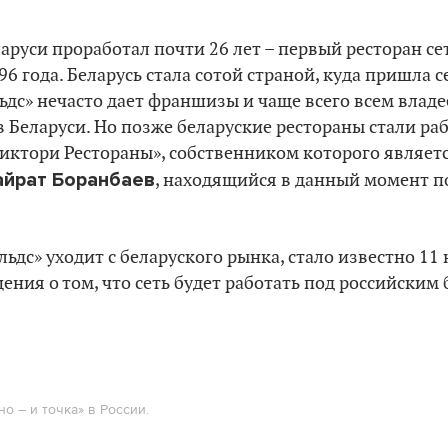
аруси проработал почти 26 лет – первый ресторан се
6 года. Беларусь стала сотой страной, куда пришла с
дс» нечасто дает франшизы и чаще всего всем владее
в Беларуси. Но позже беларуские рестораны стали ра
иктори Рестораны», собственником которого являетс
айрат Боранбаев
, находящийся в данный момент п
льдс» уходит с беларуского рынка, стало известно 11
ния о том, что сеть будет работать под российским 
о – и точка» в России.