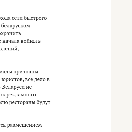
хода сети быстрого
в беларуском
охранить
е начала войны в
явлений,
риалы признаны
юристов, все дело в
в Беларуси не
сок рекламного
делю рестораны будут
ется размещением