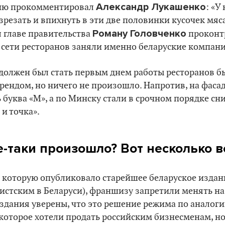
Александр Лукашенко
рию прокомментировал
: «У
зрезать и впихнуть в эти две половинки кусочек мяс
Роману Головченко
 главе правительства
проконт
 сети ресторанов заняли именно беларуские компани
 должен был стать первым днем работы ресторанов б
рендом, но ничего не произошло. Напротив, на фаса
 буква «М», а по Минску стали в срочном порядке сн
и точка».
се-таки произошло? Вот несколько 
,
которую опубликовало старейшее беларуское издан
истским в Беларуси), франшизу запретили менять н
здания уверены, что это решение режима по аналоги
, которое хотели продать российским бизнесменам, н