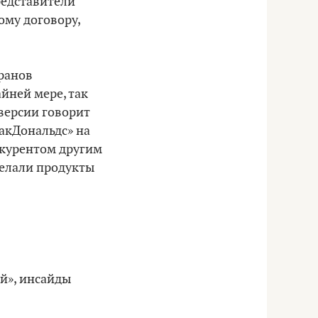
редставители
ому договору,
оранов
йней мере, так
версии говорит
акДональдс» на
нкурентом другим
делали продукты
й», инсайды