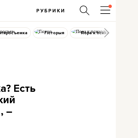
РУБРИКИ
ртиросъемка
Гісторыя
Пора к психологу
а? Есть
кий
, –