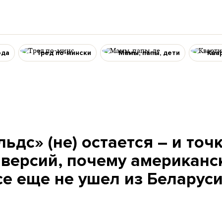
ода
Тред по-мински
Мамы, папы, дети
Ква
дс» (не) остается – и точк
 версий, почему американс
е еще не ушел из Беларуси