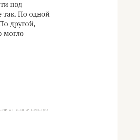
ти под
е так. По одной
По другой,
о могло
али от главпочтамта до