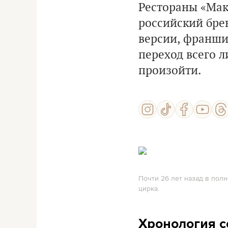
Рестораны «Мак
российский брен
версии, франшиз
переход всего л
произойти.
Почти 26 лет назад в пол
цирка.
Хронология 