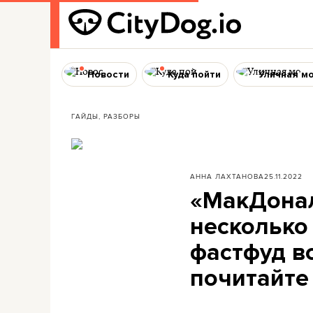
Новости
Куда пойти
Уличная м
ГАЙДЫ, РАЗБОРЫ
АННА ЛАХТАНОВА
25.11.2022
«МакДональ
несколько
фастфуд вс
почитайте