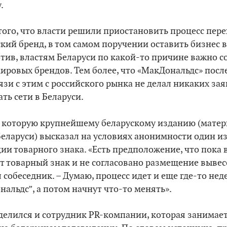
.
ого, что власти решили приостановить процесс пере
кий бренд, в том самом поручении оставить бизнес 
отив, властям Беларуси по какой-то причине важно с
ировых брендов. Тем более, что «МакДональдс» посл
вязи с этим с российского рынка не делал никаких за
ь сети в Беларуси.
,
которую крупнейшему беларускому изданию (мате
еларуси) высказал на условиях анонимности один из 
ии товарного знака. «Есть предположение, что пока 
т товарный знак и не согласовано размещение выве
л собеседник. – Думаю, процесс идет и еще где-то не
нальдс”, а потом начнут что-то менять».
делился и сотрудник PR-компании, которая занима