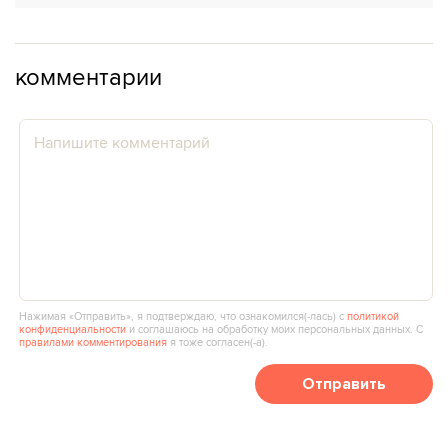
комментарии
Нажимая «Отправить», я подтверждаю, что ознакомился(‑лась) с
политикой
конфиденциальности
и соглашаюсь на обработку моих персональных данных. С
правилами комментирования
я тоже согласен(‑а).
Отправить