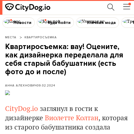
Новости
Куда пойти
Уличная мода
МЕСТА
КВАРТИРОСЪЕМКА
Квартиросъемка: вау! Оцените,
как дизайнерка переделала для
себя старый бабушатник (есть
фото до и после)
АННА АЛЕХНОВИЧ
09.02.2024
CityDog.io
заглянул в гости к
дизайнерке
Виолетте Колтан
, которая
из старого бабушатника создала