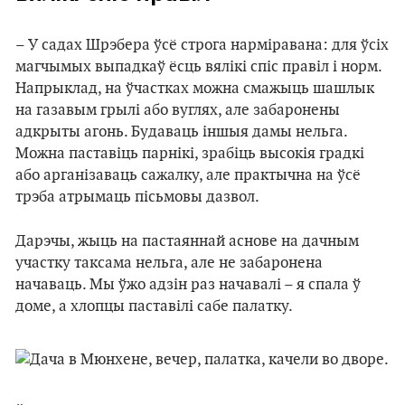
– У садах Шрэбера ўсё строга нарміравана: для ўсіх
магчымых выпадкаў ёсць вялікі спіс правіл і норм.
Напрыклад, на ўчастках можна смажыць шашлык
на газавым грылі або вуглях, але забаронены
адкрыты агонь. Будаваць іншыя дамы нельга.
Можна паставіць парнікі, зрабіць высокія градкі
або арганізаваць сажалку, але практычна на ўсё
трэба атрымаць пісьмовы дазвол.
Дарэчы, жыць на пастаяннай аснове на дачным
участку таксама нельга, але не забаронена
начаваць. Мы ўжо адзін раз начавалі – я спала ў
доме, а хлопцы паставілі сабе палатку.