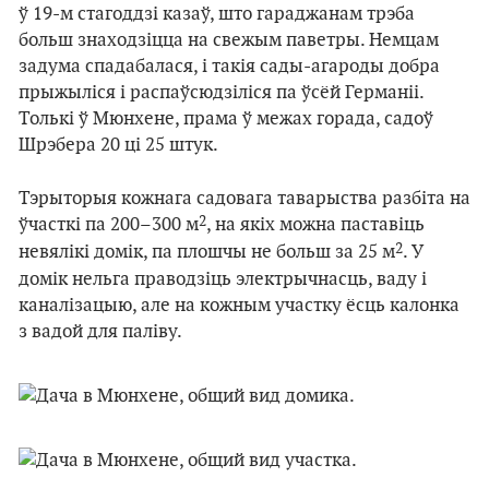
ў 19-м стагоддзі казаў, што гараджанам трэба
больш знаходзіцца на свежым паветры. Немцам
задума спадабалася, і такія сады-агароды добра
прыжыліся і распаўсюдзіліся па ўсёй Германіі.
Толькі ў Мюнхене, прама ў межах горада, садоў
Шрэбера 20 ці 25 штук.
Тэрыторыя кожнага садовага таварыства разбіта на
2
ўчасткі па 200–300 м
, на якіх можна паставіць
2
невялікі домік, па плошчы не больш за 25 м
. У
домік нельга праводзіць электрычнасць, ваду і
каналізацыю, але на кожным участку ёсць калонка
з вадой для паліву.