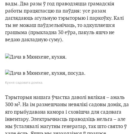
вады. Два разы ў год праводзяцца грамадскія
работы працягласцю па паўдня: усе разам
даглядаюць агульную тэрыторыю і паркоўку. Калі
ты не можаш паўдзельнічаць, то адкупляешся
грашыма (прыкладна 30 еўра, пакуль яшчэ не
ведаю дакладную суму).
Кухня садовага доміка.
Тэрыторыя нашага ўчастка даволі вялікая – амаль
2
300 м
. На ім размешчаны невялікі садовы домік, да
яго прыбудавана камора і сховішча для садовага
інвентару. Электрычнасць праводзіць нельга – але
мы ўсталявалі магутны генератар, так што святло ў
хаце ёсць. Яшчэ мы знаходзімся ў працэсе