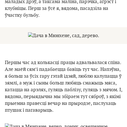
маладых дрэў, а таксама маліна, парэчка, агрэст і
клубніцы. Перш за ўсё я, вядома, пасадзіла на
ўчастку бульбу.
Першы час ад колькасці працы адвальвалася спіна.
Але маёй сям’і падабаецца бавіць тут час. Напэўна,
я больш за ўсіх гару гэтай ідэяй, люблю калупацца ў
зямлі, а муж і сыны больш любяць смажыць мяса,
катацца на арэлях, гуляць паблізу, гуляць з мячом. І,
вядома, перыядычна мы збіраем тут сяброў, з якімі
прыемна правесці вечар на прыродзе, паслухаць
птушак і пагаварыць.