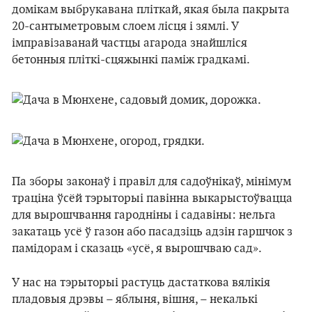
домікам выбрукавана пліткай, якая была пакрыта
20-сантыметровым слоем лісця і зямлі. У
імправізаванай частцы агарода знайшліся
бетонныя пліткі-сцяжынкі паміж градкамі.
Па зборы законаў і правіл для садоўнікаў, мінімум
траціна ўсёй тэрыторыі павінна выкарыстоўвацца
для вырошчвання гародніны і садавіны: нельга
закатаць усё ў газон або пасадзіць адзін гаршчок з
памідорам і сказаць «усё, я вырошчваю сад».
У нас на тэрыторыі растуць дастаткова вялікія
пладовыя дрэвы – яблыня, вішня, – некалькі