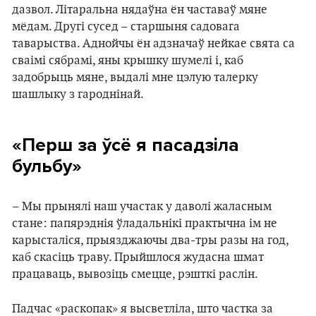
дазвол. Літаральна нядаўна ён частаваў мяне
мёдам. Другі сусед – старшыня садовага
таварыства. Аднойчы ён адзначаў нейкае свята са
сваімі сябрамі, яны крышку шумелі і, каб
задобрыць мяне, выдалі мне цэлую талерку
шашлыку з гароднінай.
«Перш за ўсё я пасадзіла
бульбу»
– Мы прынялі наш участак у даволі жаласным
стане: папярэднія ўладальнікі практычна ім не
карысталіся, прыязджаючы два-тры разы на год,
каб скасіць траву. Прыйшлося жудасна шмат
працаваць, вывозіць смецце, рэшткі раслін.
Падчас «раскопак» я высветліла, што частка за