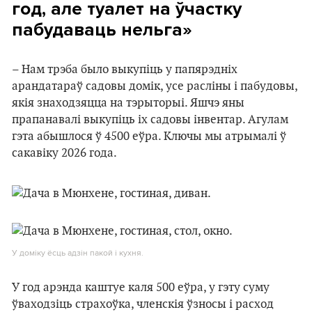
год, але туалет на ўчастку
пабудаваць нельга»
– Нам трэба было выкупіць у папярэдніх
арандатараў садовы домік, усе расліны і пабудовы,
якія знаходзяцца на тэрыторыі. Яшчэ яны
прапанавалі выкупіць іх садовы інвентар. Агулам
гэта абышлося ў 4500 еўра. Ключы мы атрымалі ў
сакавіку 2026 года.
У доміку ёсць адзін пакой і кухня.
У год арэнда каштуе каля 500 еўра, у гэту суму
ўваходзіць страхоўка, членскія ўзносы і расход