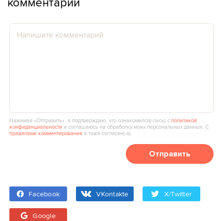
комментарии
Нажимая «Отправить», я подтверждаю, что ознакомился(‑лась) с
политикой
конфиденциальности
и соглашаюсь на обработку моих персональных данных. С
правилами комментирования
я тоже согласен(‑а).
Отправить
Facebook
VKontakte
X/Twitter
Google