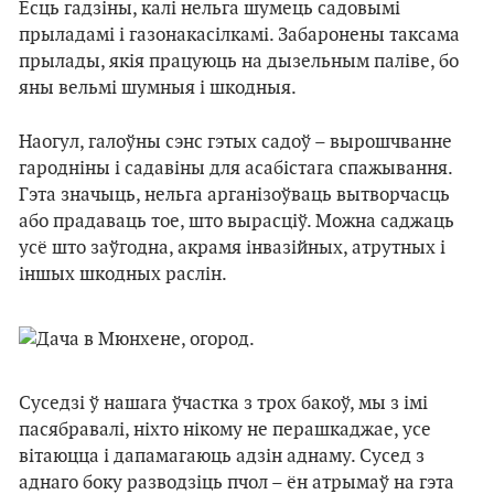
Ёсць гадзіны, калі нельга шумець садовымі
прыладамі і газонакасілкамі. Забаронены таксама
прылады, якія працуюць на дызельным паліве, бо
яны вельмі шумныя і шкодныя.
Наогул, галоўны сэнс гэтых садоў – вырошчванне
гародніны і садавіны для асабістага спажывання.
Гэта значыць, нельга арганізоўваць вытворчасць
або прадаваць тое, што вырасціў. Можна саджаць
усё што заўгодна, акрамя інвазійных, атрутных і
іншых шкодных раслін.
Суседзі ў нашага ўчастка з трох бакоў, мы з імі
пасябравалі, ніхто нікому не перашкаджае, усе
вітаюцца і дапамагаюць адзін аднаму. Сусед з
аднаго боку разводзіць пчол – ён атрымаў на гэта