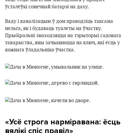
ўсталёўкі сонечнай батарэі на даху.
Ваду і каналізацыю ў дом праводзіць таксама
нельга, як і будаваць туалеты на ўчастку.
Прыбіральні знаходзяцца на тэрыторыі садовага
таварыства, яны зачыняюцца на ключ, які ёсць у
кожнага ўладальніка ўчастка.
«Усё строга нарміравана: ёсць
вялікі спіс правіл»