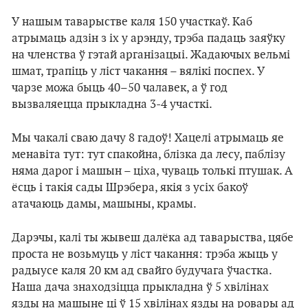
У нашым таварыстве каля 150 участкаў. Каб
атрымаць адзін з іх у арэнду, трэба падаць заяўку
на членства ў гэтай арганізацыі. Жадаючых вельмі
шмат, трапіць у ліст чакання – вялікі поспех. У
чарзе можа быць 40–50 чалавек, а ў год
вызваляецца прыкладна 3-4 участкі.
Мы чакалі сваю дачу 8 гадоў! Хацелі атрымаць яе
менавіта тут: тут спакойна, блізка да лесу, паблізу
няма дарог і машын – ціха, чуваць толькі птушак. А
ёсць і такія сады Шрэбера, якія з усіх бакоў
атачаюць дамы, машыны, крамы.
Дарэчы, калі ты жывеш далёка ад таварыства, цябе
проста не возьмуць у ліст чакання: трэба жыць у
радыусе каля 20 км ад свайго будучага ўчастка.
Наша дача знаходзіцца прыкладна ў 5 хвілінах
язды на машыне ці ў 15 хвілінах язды на ровары ад