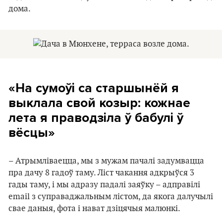
дома.
«На сумоўі са старшынёй я
выклала свой козыр: кожнае
лета я праводзіла ў бабулі ў
вёсцы»
– Атрымліваецца, мы з мужам пачалі задумвацца
пра дачу 8 гадоў таму. Ліст чакання адкрыўся 3
гады таму, і мы адразу падалі заяўку – адправілі
email з суправаджальным лістом, да якога далучылі
свае даныя, фота і нават дзіцячыя малюнкі.