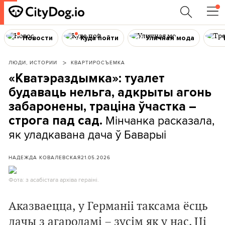
Новости
Куда пойти
Уличная мода
ЛЮДИ, ИСТОРИИ
КВАРТИРОСЪЕМКА
«Кватэраздымка»: туалет
будаваць нельга, адкрыты агонь
забаронены, траціна ўчастка –
Мінчанка расказала,
строга пад сад.
як уладкавана дача ў Баварыі
НАДЕЖДА КОВАЛЕВСКАЯ
21.05.2026
Фота: з асабістага архіва гераіні.
Аказваецца, у Германіі таксама ёсць
дачы з агародамі – зусім як у нас. Ці