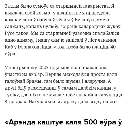
Затым было сумоўе са старшынёй таварыства. Я
выклала свой козыр: у дзяцінстве я праводзіла
кожнае лета ў бабулі ў вёсцы ў Беларусі, умею
саджаць, капаць бульбу, збіраць каларадскіх жукоў
і ўсё такое. Мы са старшынёй узаемна спадабаліся
адно аднаму, і нашу сям’ю запісалі ў ліст чакання.
Каб у ім знаходзіцца, у год трэба было плаціць 40
еўра.
У кастрычніку 2025 года мне прапанавалі два
ўчасткі на выбар. Першы знаходзіўся проста каля
галоўнай брамы, там было шумна і нязручна. А
другі быў размешчаны ў самым далёкім канцы, у
тупіку, дзе ніхто не мяшае табе спакойна калупацца
ў градках. Натуральна, я адразу дала згоду на яго.
«Арэнда каштуе каля 500 еўра ў