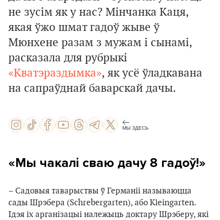
не зусім як у нас? Мінчанка Каця,
якая ўжо шмат гадоў жыве ў
Мюнхене разам з мужам і сынамі,
расказала для рубрыкі
«Кватэраздымка»
, як усё ўладкавана
на сапраўднай баварскай дачы.
МЫ ЗДЕСЬ
«Мы чакалі сваю дачу 8 гадоў!»
– Садовыя таварыствы ў Германіі называюцца
сады Шрэбера (Schrebergarten), або Kleingarten.
Ідэя іх арганізацыі належыць доктару Шрэберу, які