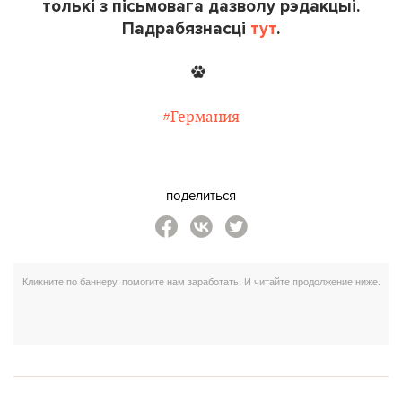
толькі з пісьмовага дазволу рэдакцыі.
Падрабязнасці
тут
.
#Германия
поделиться