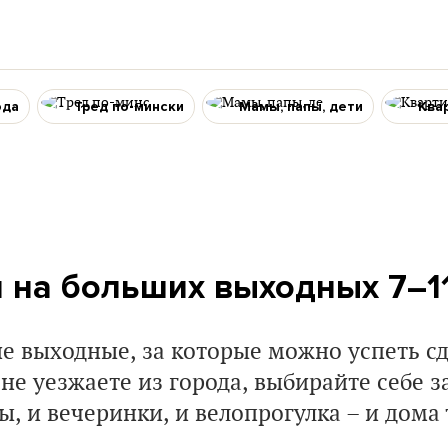
ода
Тред по-мински
Мамы, папы, дети
Ква
и на больших выходных 7–1
е выходные, за которые можно успеть с
 не уезжаете из города, выбирайте себе 
ы, и вечеринки, и велопрогулка – и дома