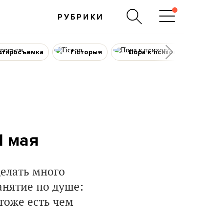
РУБРИКИ
ртиросъемка
Гісторыя
Пора к психологу
1 мая
делать много
занятие по душе:
 тоже есть чем