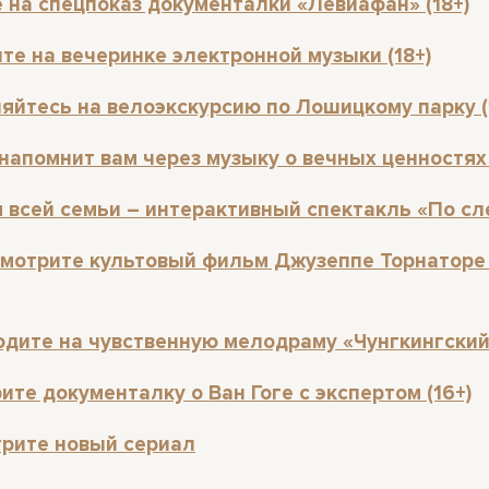
 на спецпоказ документалки «Левиафан» (18+)
те на вечеринке электронной музыки (18+)
ляйтесь на велоэкскурсию по Лошицкому парку (
напомнит вам через музыку о вечных ценностях 
я всей семьи – интерактивный спектакль «По сл
смотрите культовый фильм Джузеппе Торнаторе
одите на чувственную мелодраму «Чунгкингский 
ите документалку о Ван Гоге с экспертом (16+)
рите новый сериал