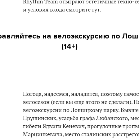
Rhythm Team отыграют эстетичные техно-се
и условия входа смотрите тут.
правляйтесь на велоэкскурсию по Лош
(14+)
Погода, надеемся, наладится, поэтому само
велосезон (если вы еще этого не сделали). 
велоэкскурсии по Лошицкому парку. Бывше
Прушинских, усадьба графа Любанского, ме
гибели Ядвиги Кеневич, прогулочные троп
Марцинкевича, место сталинских расстрелов