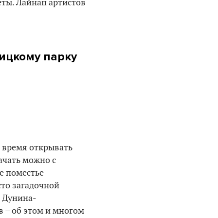
ты. Лайнап артистов
ицкому парку
е время открывать
Начать можно с
е поместье
сто загадочной
ы Дунина-
 – об этом и многом