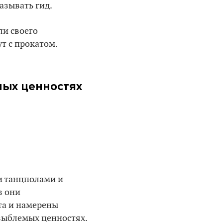
азывать гид.
ли своего
ут с прокатом.
ных ценностях
и танцполами и
з они
та и намерены
зыблемых ценностях.