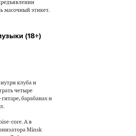
 предъявлении
ь масочный этикет.
узыки (18+)
внутри клуба и
грать четыре
-гитаре, барабанах и
л.
ise-core. А в
анизатора Minsk