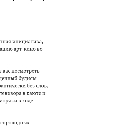
стная инициатива,
ацию арт-кино во
т вас посмотреть
ященный будням
актически без слов,
левизора в каюте и
моряки в ходе
беспроводных