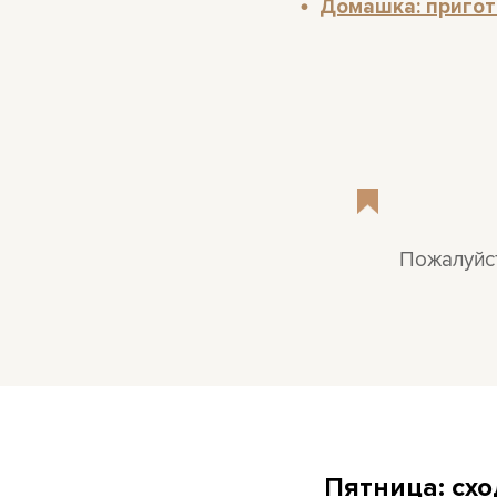
Домашка: пригот
Пожалуйст
Пятница: схо