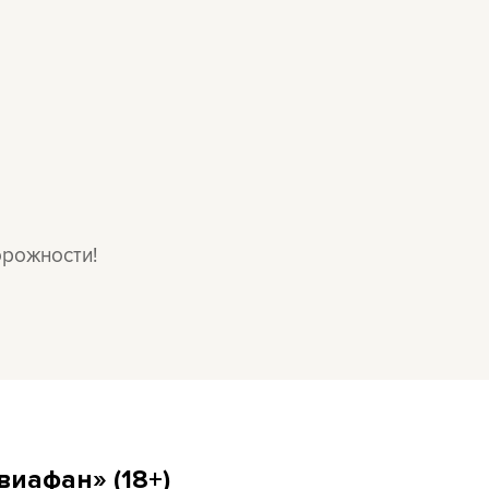
орожности!
виафан» (18+)