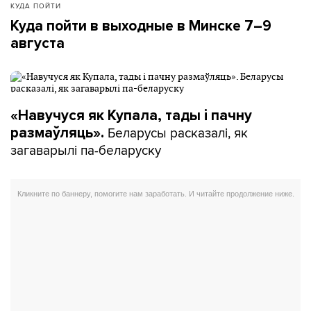
КУДА ПОЙТИ
Куда пойти в выходные в Минске 7–9
августа
«Навучуся як Купала, тады і пачну
Беларусы расказалі, як
размаўляць».
загаварылі па-беларуску