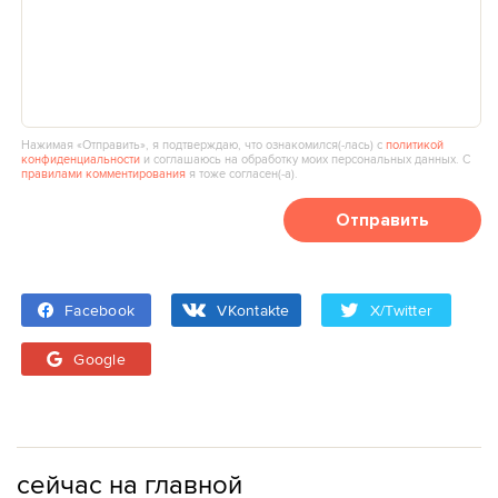
Нажимая «Отправить», я подтверждаю, что ознакомился(‑лась) с
политикой
конфиденциальности
и соглашаюсь на обработку моих персональных данных. С
правилами комментирования
я тоже согласен(‑а).
Отправить
Facebook
VKontakte
X/Twitter
Google
сейчас на главной