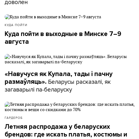
доволен
КУДА ПОЙТИ
Куда пойти в выходные в Минске 7–9
августа
«Навучуся як Купала, тады і пачну
Беларусы расказалі, як
размаўляць».
загаварылі па-беларуску
ГАРДЕРОБ
Летняя распродажа у беларуских
брендов: где искать платья, костюмы и