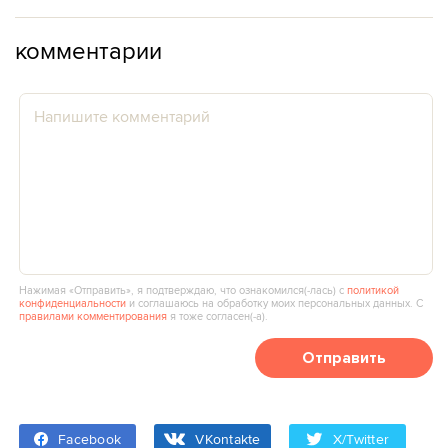
комментарии
Нажимая «Отправить», я подтверждаю, что ознакомился(‑лась) с
политикой
конфиденциальности
и соглашаюсь на обработку моих персональных данных. С
правилами комментирования
я тоже согласен(‑а).
Отправить
Facebook
VKontakte
X/Twitter