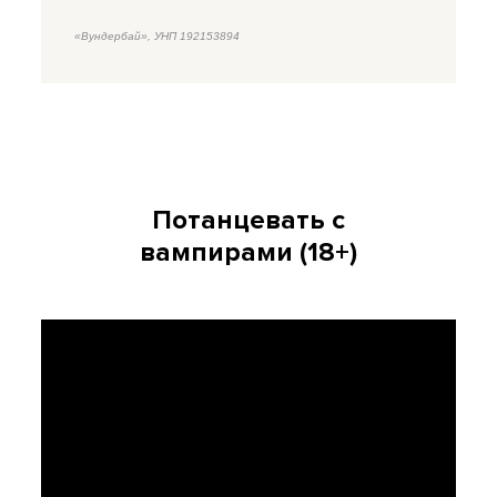
«Вундербай», УНП 192153894
Потанцевать c
вампирами (18+)