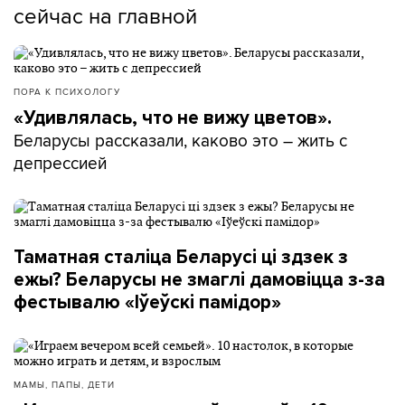
сейчас на главной
ПОРА К ПСИХОЛОГУ
«Удивлялась, что не вижу цветов».
Беларусы рассказали, каково это – жить с
депрессией
Таматная сталіца Беларусі ці здзек з
ежы? Беларусы не змаглі дамовіцца з-за
фестывалю «Іўеўскі памідор»
МАМЫ, ПАПЫ, ДЕТИ