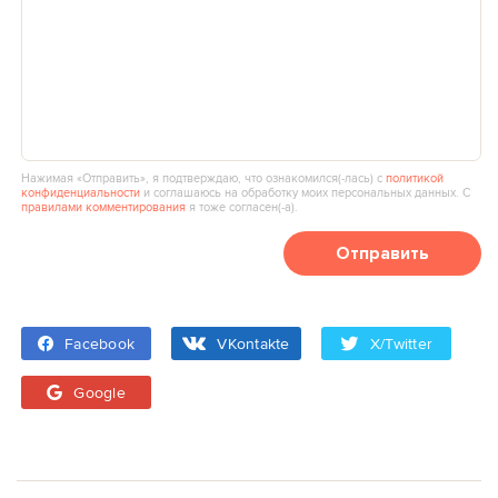
Нажимая «Отправить», я подтверждаю, что ознакомился(‑лась) с
политикой
конфиденциальности
и соглашаюсь на обработку моих персональных данных. С
правилами комментирования
я тоже согласен(‑а).
Отправить
Facebook
VKontakte
X/Twitter
Google