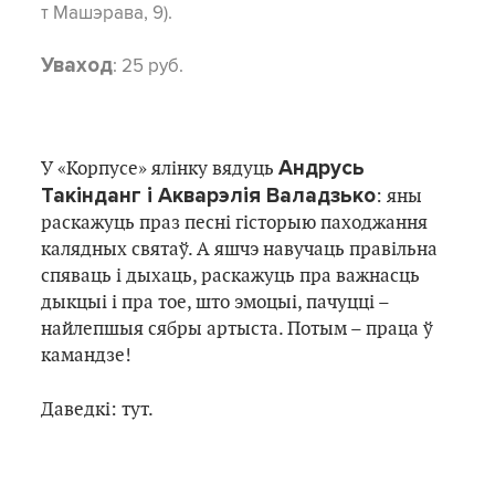
т Машэрава, 9).
: 25 руб.
Уваход
Андрусь
У «Корпусе» ялінку вядуць
Такінданг і Акварэлія Валадзько
: яны
раскажуць праз песні гісторыю паходжання
калядных святаў. А яшчэ навучаць правільна
спяваць і дыхаць, раскажуць пра важнасць
дыкцыі і пра тое, што эмоцыі, пачуцці –
найлепшыя сябры артыста. Потым – праца ў
камандзе!
Даведкі: тут.