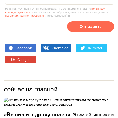
Нажимая «Отправить», я подтверждаю, что ознакомился(‑лась) с
политикой
конфиденциальности
и соглашаюсь на обработку моих персональных данных. С
правилами комментирования
я тоже согласен(‑а).
Отправить
Facebook
VKontakte
X/Twitter
Google
сейчас на главной
Этим айтишникам
«Выпил и в драку полез».