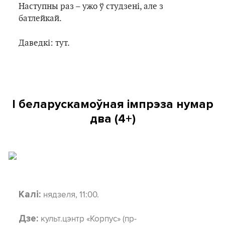
Наступны раз – ужо ў студзені, але з
батлейкай.
Даведкі: тут.
І беларускамоўная імпрэза нумар
два (4+)
нядзеля, 11:00.
Калі:
культ.цэнтр «Корпус» (пр-
Дзе: