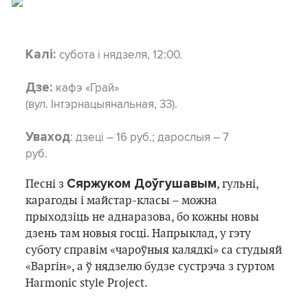
субота і нядзеля, 12:00.
Калі:
кафэ «Грай»
Дзе:
(вул. Інтэрнацыянальная, 33).
: дзеці – 16 руб.; дарослыя – 7
Уваход
руб.
Сяржуком Доўгушавым
Песні з
, гульні,
карагоды і майстар-класы – можна
прыходзіць не аднаразова, бо кожны новы
дзень там новыя госці. Напрыклад, у гэту
суботу справім «чароўныя калядкі» са студыяй
«Варгін», а ў нядзелю будзе сустрэча з гуртом
Harmonic style Project.