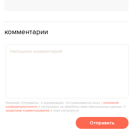
комментарии
Нажимая «Отправить», я подтверждаю, что ознакомился(‑лась) с
политикой
конфиденциальности
и соглашаюсь на обработку моих персональных данных. С
правилами комментирования
я тоже согласен(‑а).
Отправить