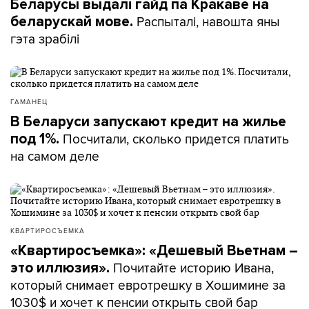
Беларусы выдалі гайд па Кракаве на
Распыталі, навошта яны
беларускай мове.
гэта зрабілі
ГАМАНЕЦ
В Беларуси запускают кредит на жилье
Посчитали, сколько придется платить
под 1%.
на самом деле
КВАРТИРОСЪЕМКА
«Квартиросъемка»: «Дешевый Вьетнам –
Почитайте историю Ивана,
это иллюзия».
который снимает евротрешку в Хошимине за
1030$ и хочет к пенсии открыть свой бар