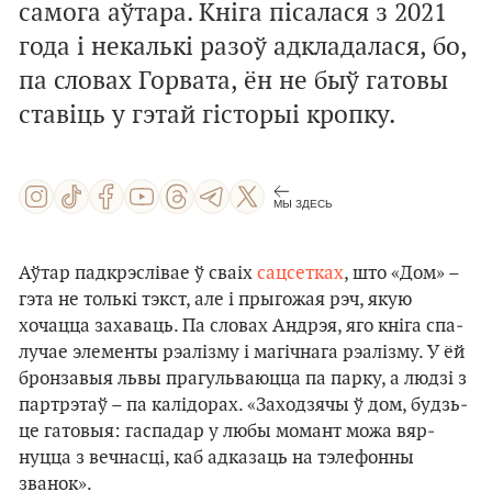
самога аўтара. Кніга пісалася з 2021
года і некалькі разоў адкладалася, бо,
па словах Горвата, ён не быў гатовы
ставіць у гэтай гісторыі кропку.
МЫ ЗДЕСЬ
Аўтар падкрэслівае ў сваіх
сацсетках
, што «Дом» –
гэта не толькі тэкст, але і прыгожая рэч, якую
хочацца захаваць. Па словах Андрэя, яго кні­га спа­
лу­чае элемен­ты рэаліз­му і ма­гіч­на­га рэ­аліз­му. У ёй
брон­за­выя львы пра­гуль­ваюц­ца па пар­ку, а лю­дзі з
пар­трэ­таў – па ка­лі­до­рах. «За­хо­дзя­чы ў дом, будзь­
це га­то­выя: гас­па­дар у лю­бы мо­мант мо­жа вяр­
нуцца з веч­нас­ці, каб ад­ка­заць на тэ­ле­фон­ны
званок».