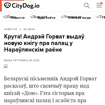
Новости
Куда пойти
Уличная мода
НОВОСТИ
ЗА ДЕНЬ
Крута! Андрэй Горват выдаў
новую кнігу пра палац у
Нараўлянскім раёне
МАША ПЕТРОВА
12.05.2025
Беларускі пісьменнік Андрэй Горват
расказаў, што скончыў працу над
кнігай «Дом». Гэта гісторыя пра
нараўлянскі палац і асабіста пра