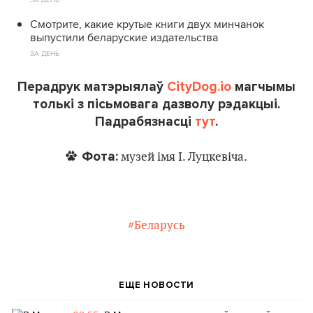
Смотрите, какие крутые книги двух минчанок
выпустили беларуские издательства
ЗА ДЕНЬ
Перадрук матэрыялаў
CityDog.io
магчымы
толькі з пісьмовага дазволу рэдакцыі.
Падрабязнасці
тут
.
Фота:
музей імя І. Луцкевіча.
#Беларусь
ЕЩЕ НОВОСТИ