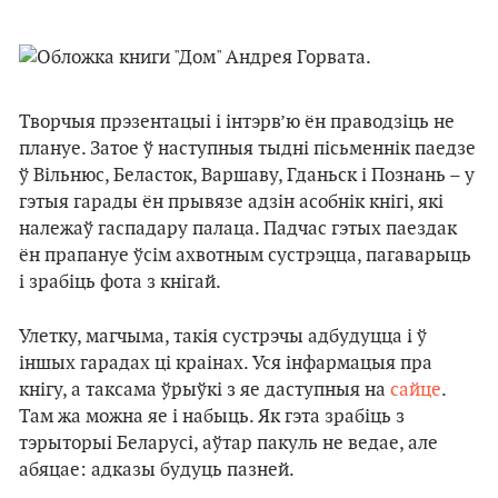
Творчыя прэзентацыі і інтэрв’ю ён праводзіць не
плануе. Затое ў наступныя тыдні пісьменнік паедзе
ў Вільнюс, Беласток, Варшаву, Гданьск і Познань – у
гэтыя гарады ён прывязе адзін асобнік кнігі, які
належаў гаспадару палаца. Падчас гэтых паездак
ён прапануе ўсім ахвотным сустрэцца, пагаварыць
і зрабіць фота з кнігай.
Улетку, магчыма, такія сустрэчы адбудуцца і ў
іншых гарадах ці краінах. Уся інфармацыя пра
кнігу, а таксама ўрыўкі з яе даступныя на
сайце
.
Там жа можна яе і набыць. Як гэта зрабіць з
тэрыторыі Беларусі, аўтар пакуль не ведае, але
абяцае: адказы будуць пазней.