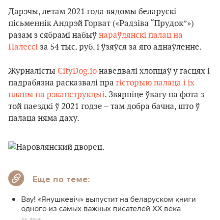
Дарэчы, летам 2021 года вядомы беларускі
пісьменнік Андрэй Горват («Радзіва “Прудок”»)
разам з сябрамі набыў
нараўлянскі палац на
Палессі
за 54 тыс. руб. і ўзяўся за яго аднаўленне.
Журналісты
CityDog.io
наведвалі хлопцаў у гасцях і
падрабязна расказвалі пра
гісторыю палаца і іх
планы па рэканструкцыі
. Звярніце ўвагу на фота з
той паездкі ў 2021 годзе – там добра бачна, што ў
палаца няма даху.
Еще по теме:
Вау! «Янушкевіч» выпустит на беларуском книги
одного из самых важных писателей XX века
ЗА ДЕНЬ