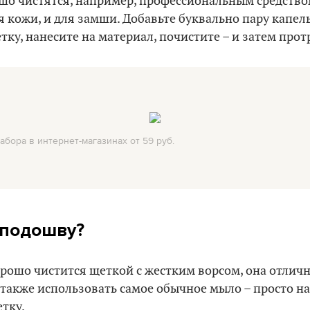
шо чистятся, например, профессиональным средством
 кожи, и для замши. Добавьте буквально пару капель
ку, нанесите на материал, почистите – и затем прот
абора в интернет-магазинах от 59 руб.
 подошву?
ошо чистится щеткой с жестким ворсом, она отличн
 также использовать самое обычное мыло – просто н
етку.