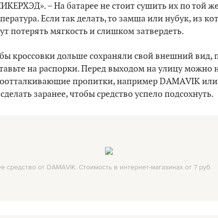
ИКЕРХЭД». – На батарее не стоит сушить их по той ж
пература. Если так делать, то замша или нубук, из к
ут потерять мягкость и слишком затвердеть.
бы кроссовки дольше сохраняли свой внешний вид, п
тавьте на распорки. Перед выходом на улицу можно 
оотталкивающие пропитки, например DАМАVІК или 
 сделать заранее, чтобы средство успело подсохнуть.
 средство от DАМАVІК. Стоимость в интернет-магазинах от 7 руб.