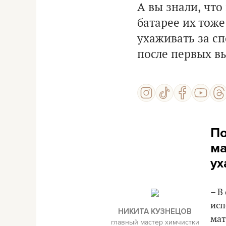
А вы знали, чт
батарее их тоже
ухаживать за сп
после первых вы
По
ма
ух
– В
исп
НИКИТА КУЗНЕЦОВ
мат
главный мастер химчистки