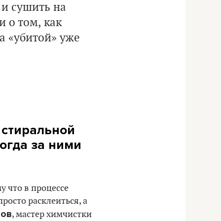
 и сушить на
 о том, как
а «убитой» уже
в стиральной
тогда за ними
у что в процессе
росто расклеиться, а
цов
, мастер химчистки