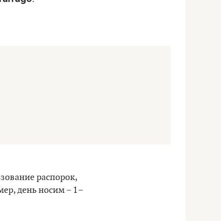
ьзование распорок,
ер, день носим – 1–