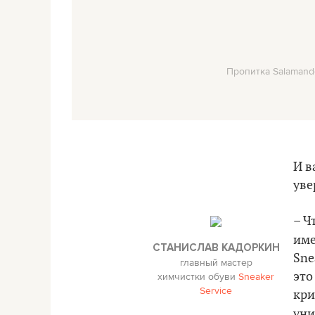
Пропитка Salamande
И в
уве
– Ч
име
СТАНИСЛАВ КАДОРКИН
Sne
главный мастер
химчистки обуви
Sneaker
это
Service
кри
уни