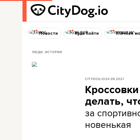
Новости
Куда пойти
Уличная м
ЛЮДИ, ИСТОРИИ
CITYDOG.IO
20.09.2021
Кроссовки
делать, ч
за спортивн
новенькая