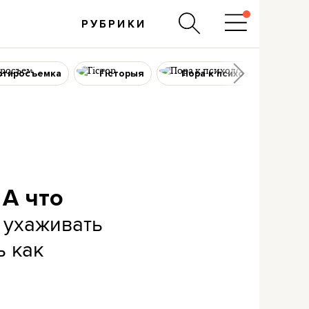
РУБРИКИ
ртиросъемка
Гісторыя
Пора к психологу
 А что
 ухаживать
ь как