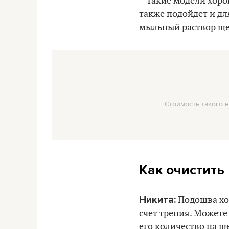
– Такие модели хоро
также подойдет и для
мыльный раствор щет
Стоимость такого н
Как очистить
Никита:
Подошва хор
счет трения. Можете
его количество на щ