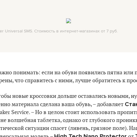
r Universal SMS. Стоимость в интернет-магазинах от 7 руб.
ажно понимать: если на обуви появились пятна или 
рены, что справитесь с ними, лучше обратитесь к пр
тобы новые кроссовки дольше оставались новыми, ну
Ста
нно материала сделана ваша обувь, – добавляет
aker Service. – Но в целом стоит использовать пропит
 не волшебная таблетка, однако от глубокого проник
тической ситуации спасет (ливень, грязное поле). Н
High Tech Nano Protector
версальная модель –
от