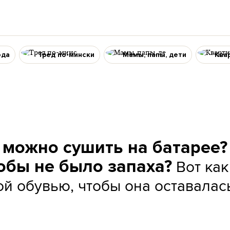
ода
Тред по-мински
Мамы, папы, дети
Ква
 можно сушить на батарее?
Вот как
тобы не было запаха?
ой обувью, чтобы она оставалас