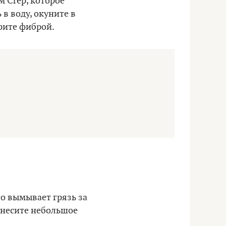
 Crep, которое
 в воду, окуните в
рите фиброй.
о вымывает грязь за
анесите небольшое