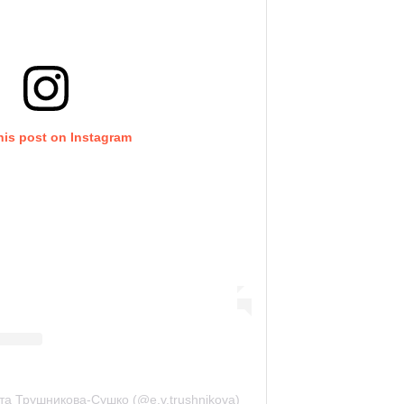
his post on Instagram
ета Трушникова-Сушко (@e.v.trushnikova)