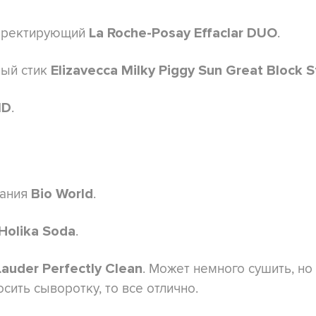
рректирующий
.
La Roche-Posay Effaclar DUO
ый стик
Elizavecca Milky Piggy Sun Great Block 
.
ID
вания
.
Bio World
.
 Holika Soda
. Может немного сушить, но
Lauder Perfectly Clean
сить сыворотку, то все отлично.