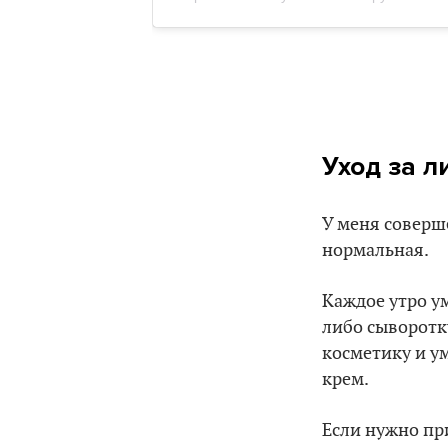
Уход за л
У меня соверше
нормальная.
Каждое утро у
либо сыворотк
косметику и у
крем.
Если нужно пр