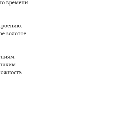
ого времени
строению.
ое золотое
ениям.
 таким
можность