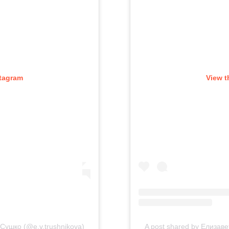
stagram
View t
Сушко (@e.v.trushnikova)
A post shared by Елизав