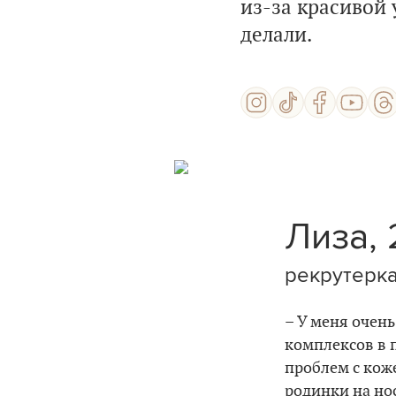
из-за красивой 
делали.
Лиза, 
рекрутерка
– У меня очен
комплексов в 
проблем с коже
родинки на нос