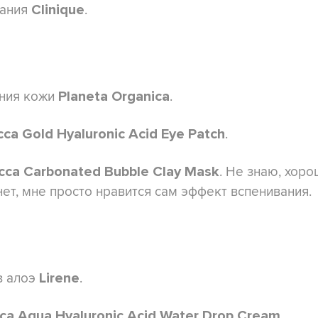
вания
.
Clinique
яния кожи
.
Planeta Organica
.
cca Gold Hyaluronic Acid Eye Patch
. Не знаю, хор
ecca Carbonated Bubble Clay Mask
нет, мне просто нравится сам эффект вспенивания.
з алоэ
.
Lirene
.
cca Aqua Hyaluronic Acid Water Drop Cream