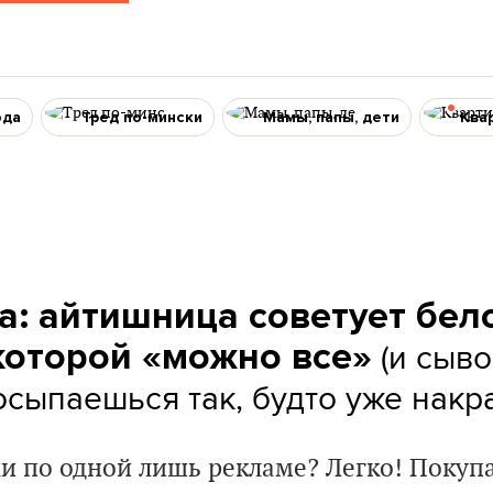
ода
Тред по-мински
Мамы, папы, дети
Ква
а: айтишница советует бел
(и сыво
 которой «можно все»
осыпаешься так, будто уже накр
хи по одной лишь рекламе? Легко! Покуп