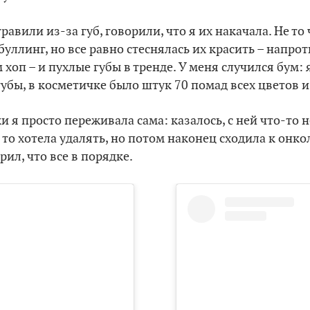
равили из-за губ, говорили, что я их накачала. Не то
уллинг, но все равно стеснялась их красить – напро
 хоп – и пухлые губы в тренде. У меня случился бум:
губы, в косметичке было штук 70 помад всех цветов и
и я просто переживала сама: казалось, с ней что-то не
 то хотела удалять, но потом наконец сходила к онко
рил, что все в порядке.