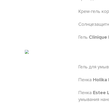
Крем-гель ко
Солнцезащитн
Гель
Clinique 
Гель для умы
Пенка
Holika
Пенка
Estee 
умывания нано