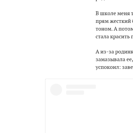
В школе меня т
прям жесткий б
тоном. А потом
стала красить 
А из-за родинк
замазывала ее,
успокоил: заве