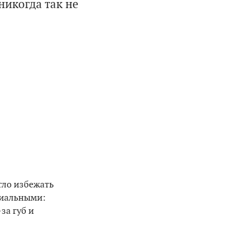
никогда так не
гло избежать
виальными:
за губ и