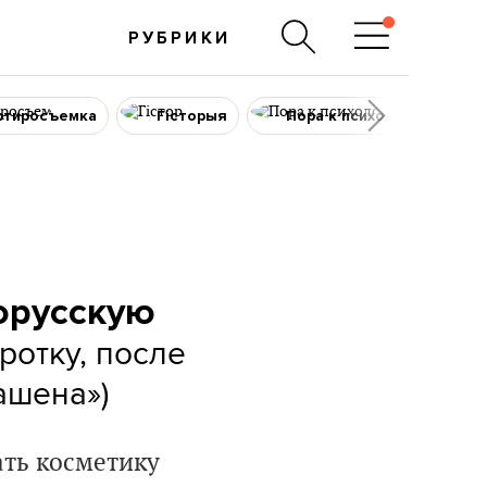
РУБРИКИ
ртиросъемка
Гісторыя
Пора к психологу
орусскую
ротку, после
ашена»)
ать косметику