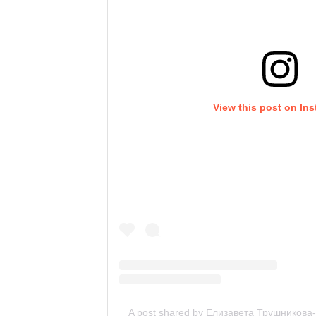
View this post on In
A post shared by Елизавета Трушникова-