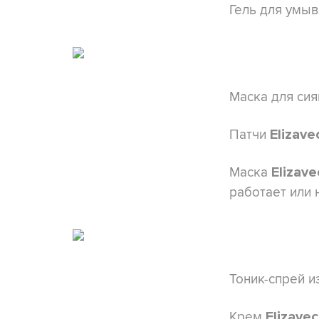
Гель для умы
Маска для си
Патчи
Elizave
Маска
Elizav
работает или 
Тоник-спрей и
Крем
Elizave