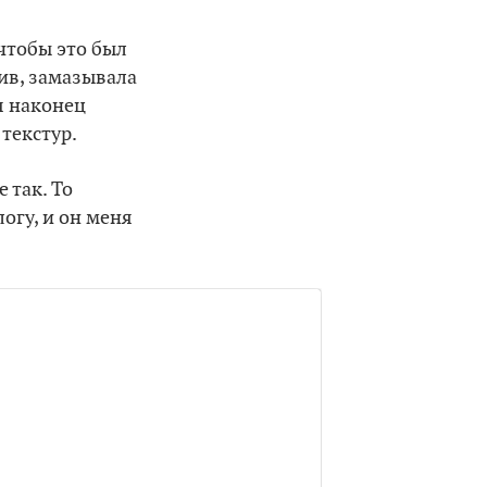
 чтобы это был
тив, замазывала
 я наконец
 текстур.
 так. То
логу, и он меня