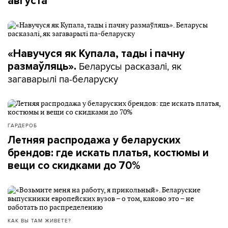
августа
«Навучуся як Купала, тады і пачну
Беларусы расказалі, як
размаўляць».
загаварылі па-беларуску
ГАРДЕРОБ
Летняя распродажа у беларуских
брендов: где искать платья, костюмы и
вещи со скидками до 70%
КАК ВЫ ТАМ ЖИВЕТЕ?