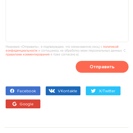
Нажимая «Отправить», я подтверждаю, что ознакомился(‑лась) с
политикой
конфиденциальности
и соглашаюсь на обработку моих персональных данных. С
правилами комментирования
я тоже согласен(‑а).
Отправить
Facebook
VKontakte
X/Twitter
Google