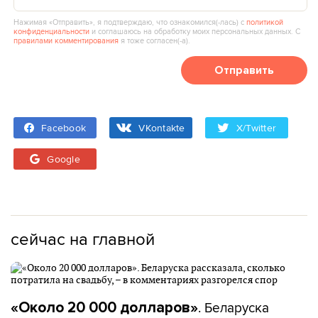
Нажимая «Отправить», я подтверждаю, что ознакомился(‑лась) с
политикой
конфиденциальности
и соглашаюсь на обработку моих персональных данных. С
правилами комментирования
я тоже согласен(‑а).
Отправить
Facebook
VKontakte
X/Twitter
Google
сейчас на главной
. Беларуска
«Около 20 000 долларов»